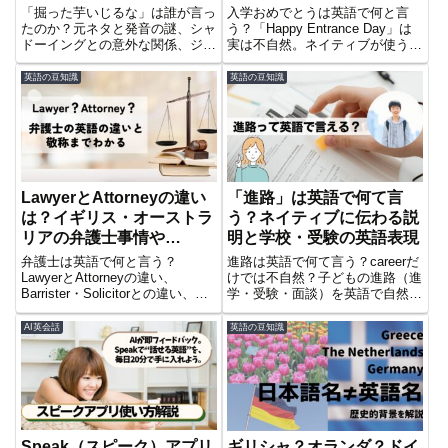
ーズ集
「掘った芋いじるな」は誰が言っ
入学おめでとうは英語で何と言
たのか？元ネタと発音の謎、シャ
う？「Happy Entrance Day」は
ドーイングとの意外な関係、ジョ
実は不自然。ネイティブが使う自
ン万次郎説まで笑って学べる！
然な表現を、幼児〜大学まで例文
付きで解説。初心者でもそのまま
英語の豆知識
英語の豆知識
使えるフレーズを厳選しました。
LawyerとAttorneyの違い
「進路」は英語で何て言
は？イギリス・オーストラ
う？ネイティブに伝わる説
リアの弁護士事情や
明と学校・受験の英語表現
「Esq.」の敬称まで徹底解
弁護士は英語で何と言う？
進路は英語で何て言う？careerだ
説！
LawyerとAttorneyの違い、
けでは不自然？子どもの進路（進
Barrister・Solicitorとの違い、カ
学・受験・面談）を英語で自然に
タカナ読み方、弁護士の英語敬称
伝える方法を例文つきで解説。お
（Esq.）までわかりやすく解
受験や英検と進路の関係など、日
AI英会話
英語の豆知識
説。海外ドラマでよく出る法律英
本特有の教育文化の説明方法もわ
語も紹介します。
かります。
Speak（スピーク）アプリ
ギリシャ？オランダ？ドイ