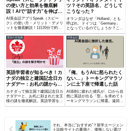
の使い方と効果を徹底解
ツ？その英語名、どうして
説！AIで“話す力”を伸ばす
こうなった？
新しい英語学習法
AI英会話アプリSpeak（スピー
オランダはなぜ「Holland」とも
ク）の使い方・メリット・デメリ
呼ばれ、ドイツは「Germany」
ットを徹底解説！1日20分で約
となっているのでしょうか？この
1,100語話せる実践的トレーニン
記事では、英語名と現地名がどう
グで、英語が自然に口から出るよ
して違うのか、その背景に隠され
英語の豆知識
AI英会話
うになる。料金や無料トライアル
た面白いエピソードを紐解いてい
情報も紹介。
きます。歴史の中でどんな誤解や
意図があったのか、一緒に探って
みましょう！
英語学習者が知るべき！カ
「俺、もうAIに怒られたく
ナダの独立と建国記念日カ
ない…」トーキングマラソ
ナダデー：お札の謎から異
ンに土下座で帰還した話
文化理解へ
カナダって独立国？建国記念日カ
AI添削に疲れた彼氏が、口から自
ナダデーと、お札に刻まれた女王
然に英語が出る「型」を求めてト
様の謎を徹底解説。英語学習を深
ーキングマラソンに帰還。遠回り
める異文化理解のヒントも満載。
の学びが導く英会話の原点とは？
カナダの歴史と文化を一緒に学び
ませんか？
それ、本当に“おすすめ”？留学エージェン
ト比較サイトの裏側と、後悔しない選び