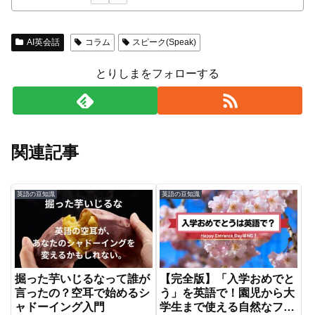
AI英会話
コラム
スピーク(Speak)
とりしまをフォローする
関連記事
英語の豆知識
英語の豆知識
掘った芋いじるなって誰が
【完全版】「入学おめでと
言ったの？空耳で始めるシ
う」を英語で！園児から大
ャドーイング入門
学生まで使える自然なフレ