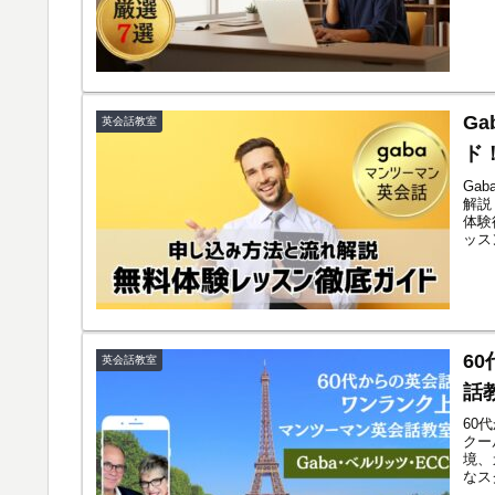
G
英会話教室
ド
Ga
解説
体験
ッス
6
英会話教室
話
60
クー
境、
なス