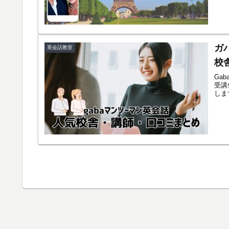
ガ
英会話教室
校
Ga
受講
しま