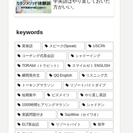
学英語はやり直しておいた
方がいい。
keywords
英単語
スピーク(Speak)
USCPA
コーチング式英会話
シャドーイング
TORAbit（トラビット）
スマイルゼミ ENGLISH
瞬間英作文
QQ English
リスニング力
トーキングマラソン
リゾートバイトダイブ
短期集中
ビズメイツ
やり直し英語
1000時間ヒアリングマラソン
シャドテン
実践問題付き
SayWow（セイワオ）
ELT英会話
リゾートバイト
留学