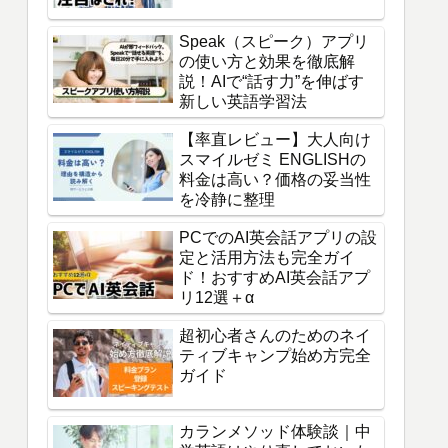
Speak（スピーク）アプリ
の使い方と効果を徹底解
説！AIで“話す力”を伸ばす
新しい英語学習法
【率直レビュー】大人向け
スマイルゼミ ENGLISHの
料金は高い？価格の妥当性
を冷静に整理
PCでのAI英会話アプリの設
定と活用方法も完全ガイ
ド！おすすめAI英会話アプ
リ12選＋α
超初心者さんのためのネイ
ティブキャンプ始め方完全
ガイド
カランメソッド体験談｜中