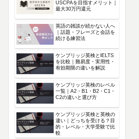
USCPAを目指すメリット｜
最大30万円還元
英語の雑談が続かない人へ
｜話題・フレーズと会話を
続ける練習法
ケンブリッジ英検とIELTS
を比較｜難易度・実用性・
有効期限の違いを解説
ケンブリッジ英検のレベル
一覧｜A2・B1・B2・C1・
C2の違いと選び方
ケンブリッジ英検と英検の
違い｜どっちを受ける？目
的・レベル・大学受験で比
較