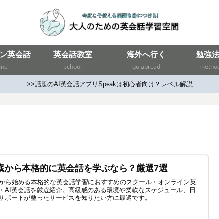
ン英会話
英会話教室
海外へ行く
勉強
ine
school
go abroad
metho
>>話題のAI英会話アプリSpeakは初心者向け？レベル解説
0歳から本格的に英会話を学ぶなら？厳選7選
代から始める本格的な英会話学習におすすめのスクール・オンライン英
・AI英会話を厳選紹介。高級感のある環境や柔軟なスケジュール、日
サポートが整ったサービスを知りたい方に最適です。