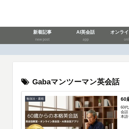
新着記事
AI英会話
オンライ
new post
app
onl
Gabaマンツーマン英会話
6
勉強法・書籍
60
会話
本語