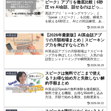
ピーク）アプリを徹底比較｜6秒
圧 vs AI会話、話せるのはどっ
ち？
英語アプリ「トーキングマラソン」と
「Speak（スピーク）」を比較。瞬発力
を鍛える6秒圧と、AIとの対話練習。あな
たに合うのはどっち？
2026.06.29
【2026年最新版】AI英会話アプ
AI英会話
リの月額相場まとめ｜スピーキン
グ力を伸ばすならどれ？
AI英会話アプリの月額相場は？スピーキ
ング力を伸ばしたい方向けに、人気の会
話型とシャドーイングや瞬間英作文に特
化したトレーニング型を月額料金で比較
2026.06.29
しました。
スピークは無料でどこまで使え
AI英会話
る？お得な始め方と失敗しない解
約手順まとめ
AI英会話Speakの無料体験を徹底解説。
無料で使える機能、お得なWeb申し込み
方法、月額で始める裏技、自動更新を避
ける解約手順まで丁寧に解説していま
2026.06.22
す。損せず始めるための全情報満載です!