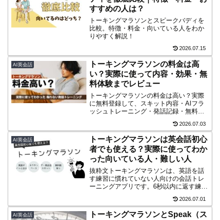
すすめの人は？
トーキングマラソンとスピークバディを
比較。特徴・料金・向いている人をわか
りやすく解説！
2026.07.15
トーキングマラソンの料金は高
AI英会話
い？実際に使って内容・効果・無
料体験までレビュー
トーキングマラソンの料金は高い？実際
に無料登録して、スキット内容・AIフラ
ッシュトレーニング・発話記録・無料版
と有料版の違いをレビュー。効果を感じ
2026.07.03
やすい人、向かない人、料金プランまで
解説します。
トーキングマラソンは英会話初心
AI英会話
者でも使える？実際に使ってわか
った向いている人・難しい人
抜粋文トーキングマラソンは、英語を話
す練習に慣れていない人向けの会話トレ
ーニングアプリです。6秒以内に返す練習
やパターンプラクティスを通じて、知っ
2026.07.01
ている英語を「会話で使える英語」に変
えていきます。
トーキングマラソンとSpeak（ス
AI英会話