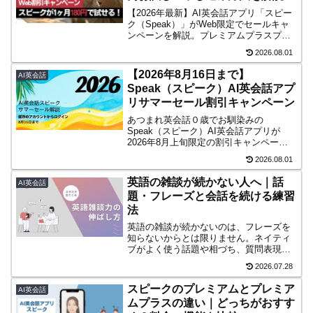
【2026年最新】AI英会話アプリ「スピー
ク（Speak）」がWeb限定でセールキャ
ンペーンを解説。プレミアムプラスプラ
ンが1ヶ月180円で試せます。アプリから
2026.08.01
は割引が表示されないため、購入はWeb
からとなります。
【2026年8月16日まで】
AI英会話
Speak（スピーク）AI英会話アプ
リサマーセール割引キャンペーン
あつまれ英会話０歳でお馴染みの
Speak（スピーク）AI英会話アプリが
2026年8月上旬限定の割引キャンペーン
を実施中。既存ユーザーも適応します。7
2026.08.01
日間無料体験（対象者限定）や最大6,000
円オフの特典内容をシンプルにまとめま
英語の雑談が続かない人へ｜話
AI英会話
した。
題・フレーズと会話を続ける練習
法
英語の雑談が続かないのは、フレーズを
知らないからとは限りません。ネイティ
ブがよく使う話題や相づち、質問表現を
会話例つきで紹介。知っている英語をス
2026.07.28
キットやパターンプラクティスで使える
ようにする練習法も解説します。
スピークのプレミアムとプレミア
AI英会話
ムプラスの違い｜どっちがおすす