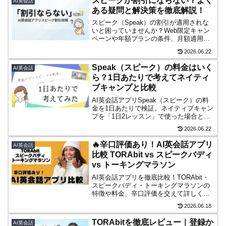
スピークが割引にならない？よく
AI英会話
ある疑問と解決策を徹底解説！
スピーク（Speak）の割引が適用されな
いと困っていませんか？Web限定キャン
ペーンや年額プランの条件、月額適用の
可否など、割引が使えない原因と解決策
2026.06.22
を徹底解説。最新情報でスピークをお得
に始めるヒントがここに！
Speak（スピーク）の料金はいく
AI英会話
ら？1日あたりで考えてネイティ
ブキャンプと比較
AI英会話アプリSpeak（スピーク）の料
金を1日あたりで検証。ネイティブキャン
プを「1日2レッスン」で使った場合と比
較し、初心者が続けやすい選択肢を解説
2026.06.22
します。
🔥辛口評価あり！AI英会話アプリ
AI英会話
比較 TORAbit vs スピークバディ
vs トーキングマラソン
AI英会話アプリを徹底比較！TORAbit・
スピークバディ・トーキングマラソンの
特徴や料金、辛口評価を交えて詳しく解
説。あなたに最適なアプリはどれ？
2026.06.18
TORAbitを徹底レビュー｜登録か
AI英会話