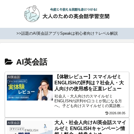
>>話題のAI英会話アプリSpeakは初心者向け？レベル解説
AI英会話
【体験レビュー】スマイルゼミ
AI英会話
ENGLISHの評判は？社会人・大
人向けの使用感を正直レビュー
社会人・大人向けのスマイルゼミ
ENGLISHの評判や口コミが気になる方
へ。子ども向けスマイルゼミの英語教材
とは異なる、AI英会話コーチングを体験
2026.08.05
して感じた使用感を正直にレビューしま
す。向いている人や注意点もあわせて解
大人・社会人向けAI英会話スマイ
AI英会話
説。
ルゼミ ENGLISHキャンペーン情