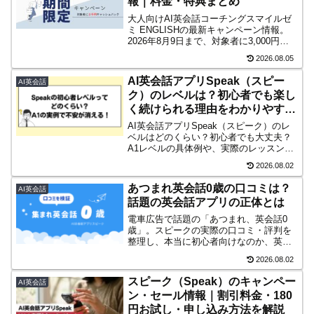
報｜料金・特典まとめ
大人向けAI英会話コーチングスマイルゼ
ミ ENGLISHの最新キャンペーン情報。
2026年8月9日まで、対象者に3,000円分
のデジタルギフトキャッシュバック（現
2026.08.05
金・マイル交換可）。申込み前に確認し
ておきたいポイントも整理しています。
AI英会話アプリSpeak（スピー
AI英会話
ク）のレベルは？初心者でも楽し
く続けられる理由をわかりやすく
解説
AI英会話アプリSpeak（スピーク）のレ
ベルはどのくらい？初心者でも大丈夫？
A1レベルの具体例や、実際のレッスンの
流れをやさしく解説。短文だけで始めら
2026.08.02
れる「最もやさしい難易度」を紹介し、
初めてでも安心してAI英会話を楽しめる
あつまれ英会話0歳の口コミは？
AI英会話
ポイントをまとめました。
話題の英会話アプリの正体とは
電車広告で話題の「あつまれ、英会話0
歳」。スピークの実際の口コミ・評判を
整理し、本当に初心者向けなのか、英語
の知識はあるのに喋れない人にも向いて
2026.08.02
いるのかを冷静に検証します。
スピーク（Speak）のキャンペー
AI英会話
ン・セール情報｜割引料金・180
円お試し・申し込み方法を解説