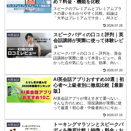
め？料金・機能を比較
スピークのプレミアムとプレミアムプラ
スの違いをわかりやすく比較。結論は
「大半はプレミアムで十分」。AIスピー
クチューターの違いや料金差、ダウング
2026.07.28
レード方法まで解説します。
スピークバディの口コミ評判｜英
AI英会話
会話講師が実際に使って体験レビ
ュー
スピークバディの口コミ・評判を、英会
話講師が実際に使って本音レビュー。良
かった点や気になった点、効果、向いて
いる人・向いていない人、3日間の無料体
2026.07.20
験で確認したいポイントを解説します。
AI英会話アプリおすすめ10選｜初
AI英会話
心者〜上級者別に徹底比較【最新
版】
AI英会話アプリが増えすぎて選べない…
そんな方のために、現役講師が実際に使
って厳選！初心者・中級者向けに今おす
すめできるAI英会話アプリ10こを、特
2026.07.15
徴・レベル別にランキング形式で紹介し
ます。Plangやトークパルなど注目アプリ
トーキングマラソンとスピークバ
AI英会話
も掲載。
ディを徹底比較｜特徴・料金・お