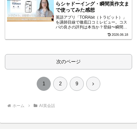
らシャドーイング・瞬間英作文ま
で使ってみた感想
英語アプリ「TORAbit（トラビット）」
を講師目線で徹底口コミレビュー。コス
パの良さの評判は本当か？登録〜瞬間英
作文・6ステップのシャドーイングまで、
2026.06.18
実際に使ってわかったメリットと注意点
を本音でまとめました。
次のページ
次
1
2
9
へ
ホーム
AI英会話