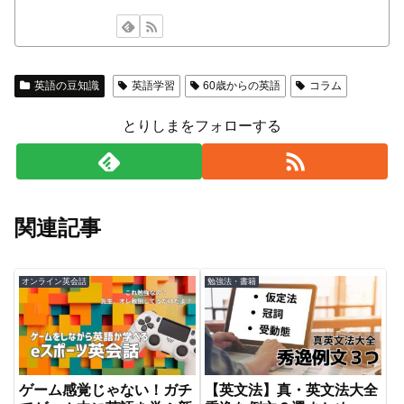
英語の豆知識
英語学習
60歳からの英語
コラム
とりしまをフォローする
関連記事
オンライン英会話
勉強法・書籍
ゲーム感覚じゃない！ガチ
【英文法】真・英文法大全