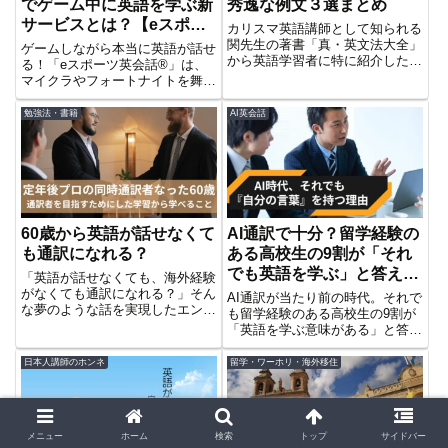
でゲーム中に英語を学ぶ新
秀逸な例文３選まとめ
サービスとは？【eスポー
カリスマ英語講師として知られる
ツ英会話】
関先生の著書「真・英文法大全」
ゲームしながら本当に英語が話せ
から英語学習者に特に紹介したい
る！「eスポーツ英会話®︎」は、
秀逸な例文を３つ紹介していま
マイクラやフォートナイトを舞台
す。本当にわかりやすいのでぜひ
にリアルな英会話力を磨く新しい
参考にしてみてください。
学習スタイル。大人も受講OK、
勉強法・書籍
AI英会話
月額9,900円。今だけ抽選制！
60歳から英語が話せなくて
AI通訳で十分？留学経験の
も通訳になれる？
ある高校生の9割が「それ
でも英語を学ぶ」と答えた
「英語が話せなくても、海外経験
理由
がなくても通訳になれる？」そん
AI通訳が当たり前の時代。それで
な夢のような話を実現したエンジ
も留学経験のある高校生の9割が
ニアの実話を紹介！60歳から英
「英語を学ぶ意味がある」と答え
語学習を始めた著者が、プロの同
た理由とは？2025年最新調査を
時通訳者になるまでの道のりと
もとに、AIと人間の役割、これか
日本人講師のホンネ
留学・ワーホリ・海外移住
は？独学派・教室派のための学習
らの英語学習の考え方を解説しま
法も解説。
す。
メニュー
ホーム
検索
トップ
サイドバー