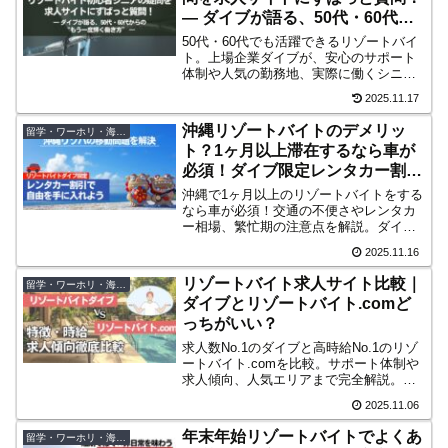
― ダイブが語る、50代・60代か
らの“もう一度輝く働き方” ―
50代・60代でも活躍できるリゾートバイ
ト。上場企業ダイブが、安心のサポート
体制や人気の勤務地、実際に働くシニア
の声を詳しく紹介。人生をもう一度動か
2025.11.17
すヒントがここに。
沖縄リゾートバイトのデメリッ
留学・ワーホリ・海外移住
ト？1ヶ月以上滞在するなら車が
必須！ダイブ限定レンタカー割引
で行動範囲を広げよう
沖縄で1ヶ月以上のリゾートバイトをする
なら車が必須！交通の不便さやレンタカ
ー相場、繁忙期の注意点を解説。ダイブ
限定割引でお得に自由な沖縄ライフを楽
2025.11.16
しもう。
リゾートバイト求人サイト比較｜
留学・ワーホリ・海外移住
ダイブとリゾートバイト.comど
っちがいい？
求人数No.1のダイブと高時給No.1のリゾ
ートバイト.comを比較。サポート体制や
求人傾向、人気エリアまで完全解説。シ
ニア層にもおすすめ。
2025.11.06
年末年始リゾートバイトでよくあ
留学・ワーホリ・海外移住