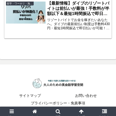
【最新情報】ダイブのリゾートバ
留学・ワーホリ・海外移住
イトは前払いが最強！手数料が半
額以下＆最短1時間振込で即日払
いも安心
リゾートバイトでお金を稼ぎたいあなた
へ。ダイブの最新前払い制度は手数料430
円・最短1時間振込で即日払いが可能！リ
ゾバ初心者や英語学習者が抱く不安も解
消します。
サイトマップ
お問い合わせ
プライバシーポリシー・免責事項
© 2023-2026 大人のための英会話学習空間.