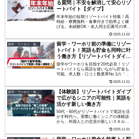
る質問｜不安を解消して安心リゾ
ートバイト【ダイブ】
年末年始の短期リゾートバイト特集！高
時給・寮費無料・食事付きで効率よく稼
げる。未経験OK・友人同士応募可の求人
も。求人数No.1のダイブなら理想のリゾ
2025.11.02
バが見つかります。
留学・ワーホリ前の準備にリゾー
留学・ワーホリ・海外移住
トバイト！英語も貯金も同時に叶
う働き方【リゾートバイトダイブ
取材】
留学やワーホリを目指す20代必見！リゾ
ートバイトなら英語を使いながら貯金も
可能。求人数・口コミ数業界No.1の「リ
ゾートバイトダイブ」担当者阿部さんを
2025.11.01
直撃取材。国内で留学準備を始めよう。
【体験談】リゾートバイトダイブ
留学・ワーホリ・海外移住
で広がるシニアの可能性｜英語を
活かす新しい働き方
50代・60代がリゾートバイトで英語を活
かす時代へ。実際に働くシニアの体験談
から、外国人との交流や新しいスキル習
得のリアルを紹介。年齢を理由に挑戦を
2025.11.01
ためらう方へ、ダイブが提案する“働く
旅”の形。