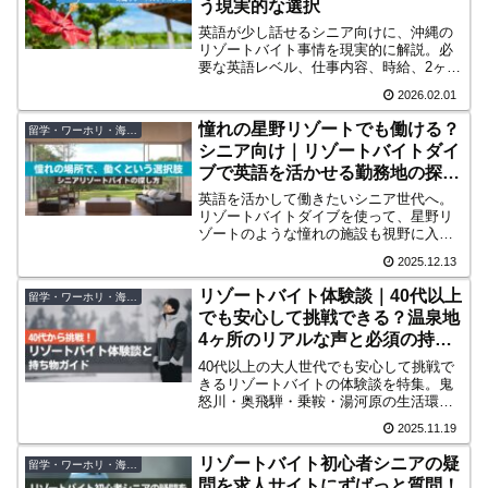
う現実的な選択
英語が少し話せるシニア向けに、沖縄の
リゾートバイト事情を現実的に解説。必
要な英語レベル、仕事内容、時給、2ヶ月
勤務の実情まで、無理のない選択肢を紹
2026.02.01
介します。
憧れの星野リゾートでも働ける？
留学・ワーホリ・海外移住
シニア向け｜リゾートバイトダイ
ブで英語を活かせる勤務地の探し
方
英語を活かして働きたいシニア世代へ。
リゾートバイトダイブを使って、星野リ
ゾートのような憧れの施設も視野に入れ
つつ、英語が使える勤務地を効率よく探
2025.12.13
す方法を解説します。
リゾートバイト体験談｜40代以上
留学・ワーホリ・海外移住
でも安心して挑戦できる？温泉地
4ヶ所のリアルな声と必須の持ち
物まとめ
40代以上の大人世代でも安心して挑戦で
きるリゾートバイトの体験談を特集。鬼
怒川・奥飛騨・乗鞍・湯河原の生活環
境、仕事のリアル、必須の持ち物まで詳
2025.11.19
しく解説します。初めての方でも不安を
解消できる内容です。
リゾートバイト初心者シニアの疑
留学・ワーホリ・海外移住
問を求人サイトにずばっと質問！