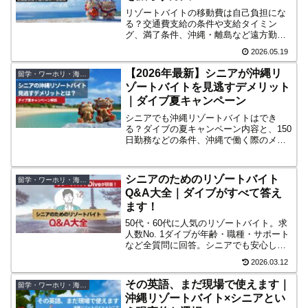
リゾートバイトの移動費は自己負担にな
る？交通費支給の条件や支給タイミン
グ、満了条件、沖縄・離島など遠方勤務
で注意したいポイントを解説。移動や荷
2026.05.19
物の不安を減らす方法も紹介します。
【2026年最新】シニアが沖縄リ
留学・ワーホリ・海外移住
ゾートバイトを見逃すデメリット
｜ダイブ夏キャンペーン
シニアでも沖縄リゾートバイトはでき
る？ダイブの夏キャンペーン内容と、150
日勤務などの条件、沖縄で働く際のメリ
ット・デメリットを解説。長期滞在の注
意点やお試し移住の可能性も紹介しま
す。
シニアのためのリゾートバイト
留学・ワーホリ・海外移住
Q&A大全｜ダイブがすべて答え
ます！
50代・60代に人気のリゾートバイト。求
人数No. 1ダイブが年齢・職種・サポート
など全質問に回答。シニアでも安心して
始められる理由がわかるQ&A集。
2026.03.12
その英語、まだ現場で使えます｜
留学・ワーホリ・海外移住
沖縄リゾートバイト×シニアとい