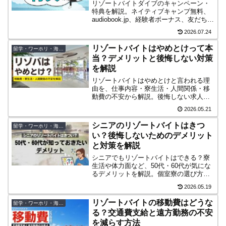
リゾートバイトダイブのキャンペーン・
特典を解説。ネイティブキャンプ無料、
audiobook.jp、経験者ボーナス、友だち紹
介、旅行割引、前払い制度まで登録前に
2026.07.24
確認したいポイントをまとめます。
リゾートバイトはやめとけって本
留学・ワーホリ・海外移住
当？デメリットと後悔しない対策
を解説
リゾートバイトはやめとけと言われる理
由を、仕事内容・寮生活・人間関係・移
動費の不安から解説。後悔しない求人選
びのポイントや、派遣会社のサポート・
2026.05.21
特典を活用する対策も紹介します。
シニアのリゾートバイトはきつ
留学・ワーホリ・海外移住
い？後悔しないためのデメリット
と対策を解説
シニアでもリゾートバイトはできる？寮
生活や体力面など、50代・60代が気にな
るデメリットを解説。個室寮の選び方や
中抜けシフトの考え方など、後悔しない
2026.05.19
ための対策も紹介します。
リゾートバイトの移動費はどうな
留学・ワーホリ・海外移住
る？交通費支給と遠方勤務の不安
を減らす方法