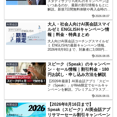
スタディサプリTOEICのキャンペーンは
いつあるのか、最新の割引情報をもとに
解説。新規7日間無料体験や再入会時の適
用条件、申し込み前の注意点もわかりや
2026.08.07
すく紹介します。
大人・社会人向けAI英会話スマイ
AI英会話
ルゼミ ENGLISHキャンペーン情
報｜料金・特典まとめ
大人向けAI英会話コーチングスマイルゼ
ミ ENGLISHの最新キャンペーン情報。
2026年8月9日まで、対象者に3,000円分
のデジタルギフトキャッシュバック（現
2026.08.05
金・マイル交換可）。申込み前に確認し
ておきたいポイントも整理しています。
スピーク（Speak）のキャンペー
AI英会話
ン・セール情報｜割引料金・180
円お試し・申し込み方法を解説
【2026年最新】AI英会話アプリ「スピー
ク（Speak）」がWeb限定でセールキャ
ンペーンを解説。プレミアムプラスプラ
ンが1ヶ月180円で試せます。アプリから
2026.08.01
は割引が表示されないため、購入はWeb
からとなります。
【2026年8月16日まで】
AI英会話
Speak（スピーク）AI英会話アプ
リサマーセール割引キャンペーン