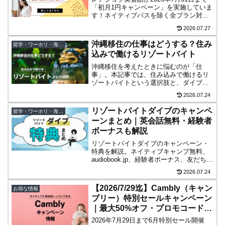
「初月1円キャンペーン」を実施していま
す！ネイティブパスを除く全プラン対
象。お得な始めどきを逃さないための条
2026.07.27
件や注意点をわかりやすく解説します。
沖縄移住の仕事はどうする？住み
留学・ワーホリ・海外移住
込みで働けるリゾートバイト
沖縄移住を考えたときに悩むのが「仕
事」。本記事では、住み込みで働けるリ
ゾートバイトという選択肢と、ダイブの
沖縄キャンペーンを解説します。沖縄移
2026.07.24
住前の“お試し移住”としてリゾートバイト
を活用する方法や注意点も紹介。
リゾートバイトダイブのキャンペ
留学・ワーホリ・海外移住
ーンまとめ｜英会話無料・経験者
ボーナスも解説
リゾートバイトダイブのキャンペーン・
特典を解説。ネイティブキャンプ無料、
audiobook.jp、経験者ボーナス、友だち紹
介、旅行割引、前払い制度まで登録前に
2026.07.24
確認したいポイントをまとめます。
【2026/7/29迄】Cambly（キャン
お得な情報
ブリー）特別セールキャンペーン
｜最大50%オフ・プロモコード不
要
2026年7月29日まで6月特別セール開催