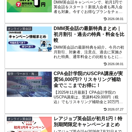
DMM英会話キャンペーンで、初月1円で
英会話をスタート！新規入会者も再入会
者も対象。今すぐお得なプランをチェッ
クして、英会話学習を始めよう。
2026.08.01
DMM英会話の最新特典まとめ｜
オンライン英会話
初月割引・過去の特典・料金を比
較
DMM英会話の最新特典を紹介。今月の初
月割引、対象者、注意点、過去に実施さ
れた特典、通常料金との比較をもとに、
いつ始めるとお得かをわかりやすく解説
2026.08.01
します。
CPA会計学院のUSCPA講座が実
留学・ワーホリ・海外移住
質56,000円!? リスキリング補助
金でここまでお得に！
【2025年11月最新】CPA会計学院の
USCPA講座は、受講料429,000円（税
込）でもリスキリング補助金と10万円キ
ャッシュバックで実質負担56,000円に。
2026.07.27
補助の条件や支給タイミング、サポート
内容まで詳しく解説します。
レアジョブ英会話が初月1円！特
オンライン英会話
別期間限定キャンペーンまとめ
レアジョブ英会話が2026年7月31日まで