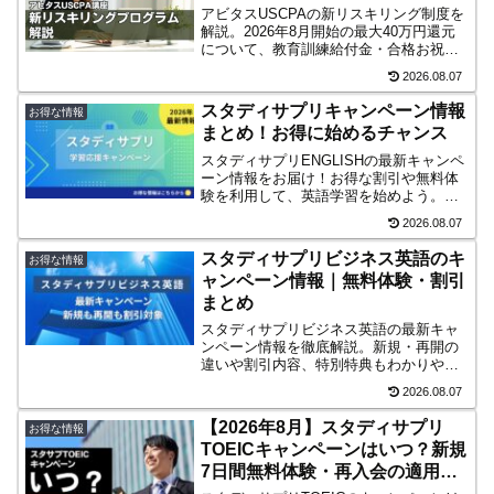
アビタスUSCPAの新リスキリング制度を
解説。2026年8月開始の最大40万円還元
について、教育訓練給付金・合格お祝い
金・キャリア支援金の内訳、対象者、条
2026.08.07
件、注意点を整理します。
スタディサプリキャンペーン情報
お得な情報
まとめ！お得に始めるチャンス
スタディサプリENGLISHの最新キャンペ
ーン情報をお届け！お得な割引や無料体
験を利用して、英語学習を始めよう。過
去利用者もお得に再開可能。抽選で最大
2026.08.07
20,000円のAmazonギフトカードが当た
るLINE友達追加特典など詳細や注意点も
スタディサプリビジネス英語のキ
お得な情報
解説。
ャンペーン情報｜無料体験・割引
まとめ
スタディサプリビジネス英語の最新キャ
ンペーン情報を徹底解説。新規・再開の
違いや割引内容、特別特典もわかりやす
く解説します。
2026.08.07
【2026年8月】スタディサプリ
お得な情報
TOEICキャンペーンはいつ？新規
7日間無料体験・再入会の適用条
件も解説