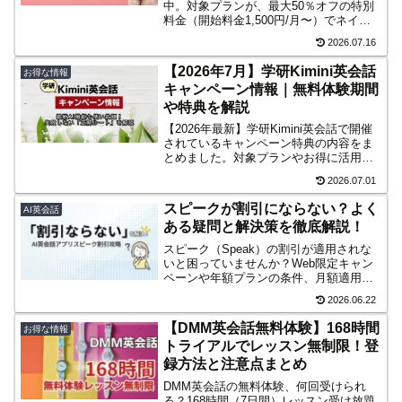
中。対象プランが、最大50％オフの特別
料金（開始料金1,500円/月〜）でネイテ
ィブ講師と始められるレアチャンスをお
2026.07.16
みのがしなく！
【2026年7月】学研Kimini英会話
お得な情報
キャンペーン情報｜無料体験期間
や特典を解説
【2026年最新】学研Kimini英会話で開催
されているキャンペーン特典の内容をま
とめました。対象プランやお得に活用す
るポイントを解説
2026.07.01
スピークが割引にならない？よく
AI英会話
ある疑問と解決策を徹底解説！
スピーク（Speak）の割引が適用されな
いと困っていませんか？Web限定キャン
ペーンや年額プランの条件、月額適用の
可否など、割引が使えない原因と解決策
2026.06.22
を徹底解説。最新情報でスピークをお得
に始めるヒントがここに！
【DMM英会話無料体験】168時間
お得な情報
トライアルでレッスン無制限！登
録方法と注意点まとめ
DMM英会話の無料体験、何回受けられ
る？168時間（7日間）レッスン受け放題