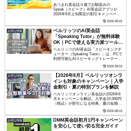
あつまれ英会話０歳でお馴染みの
Speak（スピーク）AI英会話アプリが
2026年8月上旬限定の割引キャンペーン
を実施中。既存ユーザーも適応します。7
2026.08.01
日間無料体験（対象者限定）や最大6,000
円オフの特典内容をシンプルにまとめま
ベルリッツのAI英会話
お得な情報
した。
「Speaking Tutor」が無料体験
OK｜PCで使える実力派ツールと
は？
ベルリッツのAI英会話「スピーキングチ
ューター（Speaking Tutor）」は、PCで
利用可能なAIスピーキングトレーナー。​
無料体験版で、実際にAIとの会話を通じ
2026.08.01
て、発音や文法のフィードバックを受け
ながら学習できます。​英語学習に本気で
【2026年8月】ベルリッツオンラ
お得な情報
取り組みたい方におすすめのツールで
インも対象のキャンペーン｜入学
す。​
金割引・夏の特別プランを解説
ベルリッツオンライン英会話の2026年8
月キャンペーンを解説。入学金33,000円
（税込）が割引になる特典、夏の短期集
中プラン、Berlitz Flexの最大49,500円割
2026.08.01
引、無料体験で確認したいポイントをま
とめました。
DMM英会話初月1円キャンペーン
お得な情報
を安心して使い切る完全ガイド