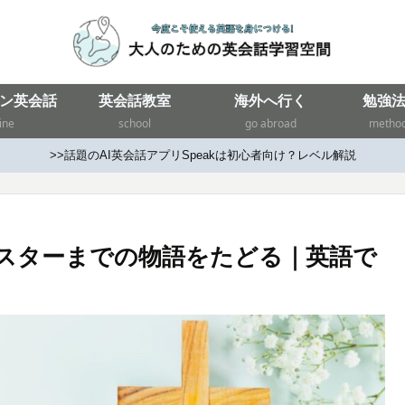
ン英会話
英会話教室
海外へ行く
勉強
ine
school
go abroad
metho
>>話題のAI英会話アプリSpeakは初心者向け？レベル解説
スターまでの物語をたどる｜英語で