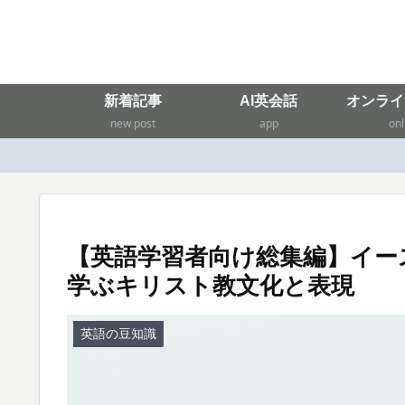
新着記事
AI英会話
オンライ
new post
app
onl
【英語学習者向け総集編】イー
学ぶキリスト教文化と表現
英語の豆知識