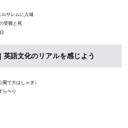
がエルサレムに入城
スの受難と死
の日
｜英語文化のリアルを感じよう
や公園で大はしゃぎ）
ずら〜り