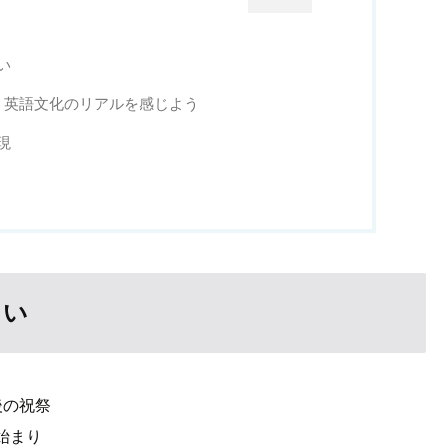
い
｜英語文化のリアルを感じよう
現
らい
後の祝祭
の始まり