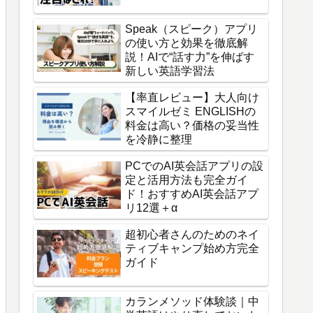
Speak（スピーク）アプリ
の使い方と効果を徹底解
説！AIで“話す力”を伸ばす
新しい英語学習法
【率直レビュー】大人向け
スマイルゼミ ENGLISHの
料金は高い？価格の妥当性
を冷静に整理
PCでのAI英会話アプリの設
定と活用方法も完全ガイ
ド！おすすめAI英会話アプ
リ12選＋α
超初心者さんのためのネイ
ティブキャンプ始め方完全
ガイド
カランメソッド体験談｜中