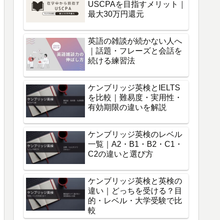
USCPAを目指すメリット｜
最大30万円還元
英語の雑談が続かない人へ
｜話題・フレーズと会話を
続ける練習法
ケンブリッジ英検とIELTS
を比較｜難易度・実用性・
有効期限の違いを解説
ケンブリッジ英検のレベル
一覧｜A2・B1・B2・C1・
C2の違いと選び方
ケンブリッジ英検と英検の
違い｜どっちを受ける？目
的・レベル・大学受験で比
較