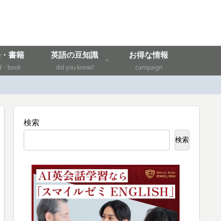
法・書籍
英語の豆知識
お得な情報
d・book
did you know?
campaign
検索
検索