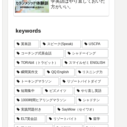
学英語はやり直しておいた
方がいい。
keywords
英単語
スピーク(Speak)
USCPA
コーチング式英会話
シャドーイング
TORAbit（トラビット）
スマイルゼミ ENGLISH
瞬間英作文
QQ English
リスニング力
トーキングマラソン
リゾートバイトダイブ
短期集中
ビズメイツ
やり直し英語
1000時間ヒアリングマラソン
シャドテン
実践問題付き
SayWow（セイワオ）
ELT英会話
リゾートバイト
留学