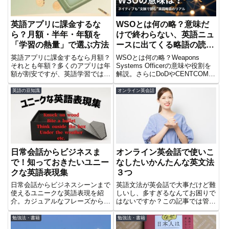
英語アプリに課金するな
WSOとは何の略？意味だ
ら？月額・半年・年額を
けで終わらない、英語ニュ
「学習の熱量」で選ぶ方法
ースに出てくる略語の読み
方
英語アプリに課金するなら月額？
WSOとは何の略？Weapons
それとも年額？多くのアプリは年
Systems Officerの意味や役割を
額が割安ですが、英語学習では自
解説。さらにDoDやCENTCOMな
分の学習熱量や継続期間に合わせ
ど英語ニュースに出てくる略語の
てプランを選ぶことが大切です。
読み方を、ネイティブの理解プロ
英語の豆知識
オンライン英会話
月額・半年・年額それぞれの特徴
セスとあわせて分かりやすく解説
と賢い課金の考え方を解説しま
します。略語で止まらずに読むコ
す。
ツも紹介。
日常会話からビジネスま
オンライン英会話で使いこ
で！知っておきたいユニー
なしたいかんたんな英文法
クな英語表現集
３つ
日常会話からビジネスシーンまで
英語文法が英会話で大事だけど難
使えるユニークな英語表現を紹
しいし、多すぎるなんてお困りで
介。カジュアルなフレーズから創
はないですか？この記事では管理
造的な発想を促すビジネス表現ま
人とりしまがおすすめするかんた
で、幅広く学べる内容です。早速
んだけどいきなりセンテンスが生
勉強法・書籍
勉強法・書籍
次のオンライン英会話レッスンで
きてくる文法を３つ紹介していま