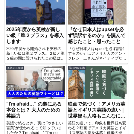
使ってみましょう！
す。これで自然な表現が作れます
よ！
2025年度から英検が新し
『なぜ日本人はupsetを必
い級「準２プラス」を導入
ず誤訳するのか』を読んで
します
感じたこと・思ったこと
2025年度から開始される英検の
『なぜ日本人はupsetを必ず誤訳
新しい級は準２プラス。２級と準
するのか』はアメリカ人のアン・
２級の間に設けられたこの級はな
クレシー二さんがネイティブだか
かなか２級に合格できない人には
ら分かるちょっとした言葉のニュ
嬉しいニュースです。この記事で
アンスや場面に応じて使い分けた
英語の豆知識
英語の豆知識
は準２プラスの概要、開設の背
い単語の使い方を博多弁を交えて
景、おすすめの参考書やオンライ
解説している書籍です。すぐに使
ン英会話を紹介しています。
ってみたい例文ばかりなので読み
終わったら早く使ってみたくてう
ずうずするでしょう！
“I’m afraid…” の裏にある
映画で気づく！アメリカ英
本音とは？ 大人のための
語とイギリス英語の違い｜
英語力
世界観も人格もこんなに変
わる？
英語で怒るとき、実は “やさしい
英語の違いで、印象も世界観も変
言葉”が使われるって知っていま
わる？映画でアメリカ英語とイギ
したか？“I’m afraid…” “I’m not
リス英語の差を体感！俳優の発音