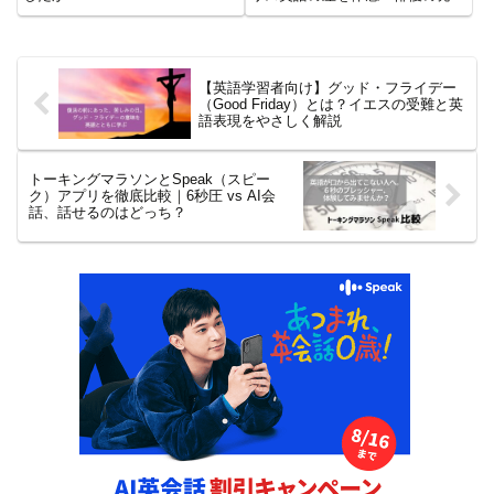
too happy…” などの婉曲表現に隠
切り替えやジャンル別の傾向も解
された本音と、その使い方を解説
説。イギリス英語でAIと会話がで
します。
きるAI英会話アプリも紹介してい
ます。
【英語学習者向け】グッド・フライデー
（Good Friday）とは？イエスの受難と英
語表現をやさしく解説
トーキングマラソンとSpeak（スピー
ク）アプリを徹底比較｜6秒圧 vs AI会
話、話せるのはどっち？