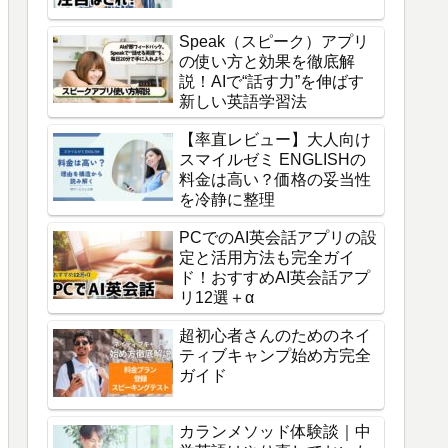
Speak（スピーク）アプリ
の使い方と効果を徹底解
説！AIで“話す力”を伸ばす
新しい英語学習法
【率直レビュー】大人向け
スマイルゼミ ENGLISHの
料金は高い？価格の妥当性
を冷静に整理
PCでのAI英会話アプリの設
定と活用方法も完全ガイ
ド！おすすめAI英会話アプ
リ12選＋α
超初心者さんのためのネイ
ティブキャンプ始め方完全
ガイド
カランメソッド体験談｜中