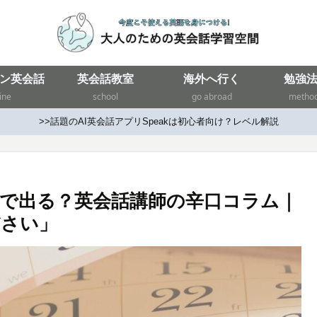
ン英会話
英会話教室
海外へ行く
勉強
ine
school
go abroad
metho
>>話題のAI英会話アプリSpeakは初心者向け？レベル解説
で出る？英会話講師の辛口コラム｜
ださい」