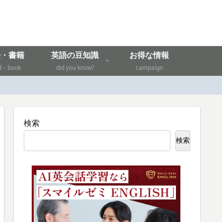
法・書籍
英語の豆知識
お得な情報
d・book
did you know?
campaign
検索
検索