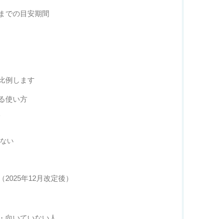
までの目安期間
比例します
る使い方
る
しない
2025年12月改定後）
・向いていない人