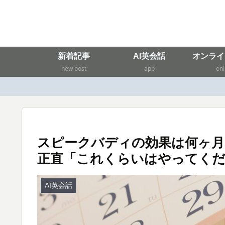
新着記事
AI英会話
オンライ
new post
app
onl
スピークバディの効果は何ヶ月
正直「これくらいはやってく
AI英会話