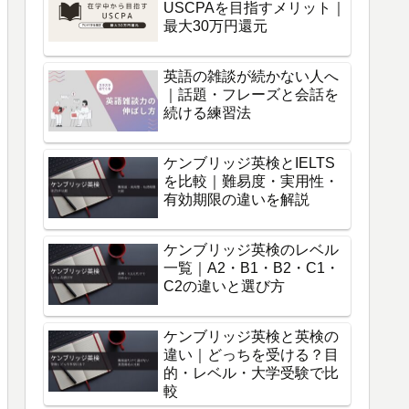
USCPAを目指すメリット｜
最大30万円還元
英語の雑談が続かない人へ
｜話題・フレーズと会話を
続ける練習法
ケンブリッジ英検とIELTS
を比較｜難易度・実用性・
有効期限の違いを解説
ケンブリッジ英検のレベル
一覧｜A2・B1・B2・C1・
C2の違いと選び方
ケンブリッジ英検と英検の
違い｜どっちを受ける？目
的・レベル・大学受験で比
較