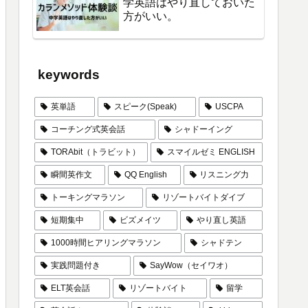
学英語はやり直しておいた
方がいい。
keywords
英単語
スピーク(Speak)
USCPA
コーチング式英会話
シャドーイング
TORAbit（トラビット）
スマイルゼミ ENGLISH
瞬間英作文
QQ English
リスニング力
トーキングマラソン
リゾートバイトダイブ
短期集中
ビズメイツ
やり直し英語
1000時間ヒアリングマラソン
シャドテン
実践問題付き
SayWow（セイワオ）
ELT英会話
リゾートバイト
留学