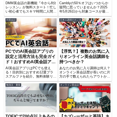
ト
DMM英会話の新機能『今から8分
Camblyの50％オフはいつからか
レッスン』が無料スタート！忙し
疑問に思っていませんか？2025
い初心者でもスキマ時間に人間講
年5月26日から対象コースが最大
師とオンラインで効率よく学べま
半額！このチャンスをお見逃しな
す。利用条件やメリットを詳しく
く。
AI英会話
日本人講師のホンネ
解説中！まったく話せない人もこ
こから始めてみてはいかがです
か？
PCでのAI英会話アプリの
【浮気？】複数のお気に入
設定と活用方法も完全ガイ
りオンライン英会話講師を
ド！おすすめAI英会話アプ
持つべきか？
リ12選＋α
AI英会話アプリはPCでも使え
あなたのお気に入り講師は何人？
る！目的別におすすめ12選プラ
オンライン英会話歴が長いのに片
スアルファを紹介。無料体験リン
方の手で数えられたらアウトか
ク付き。
も？この記事ではオンライン英会
話のお気に入り講師は複数人いる
勉強法・書籍
オンライン英会話
べきか？その理由について解説し
ています。
TOEICで700点以上あるの
【カズレーザーと英語】ネ