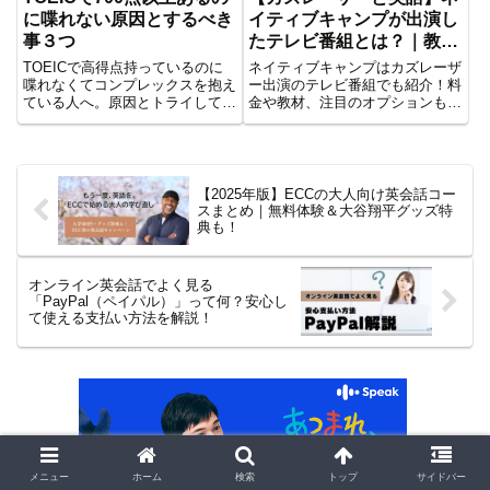
に喋れない原因とするべき
イティブキャンプが出演し
事３つ
たテレビ番組とは？｜教え
て！アプリ先生 ほか
TOEICで高得点持っているのに
ネイティブキャンプはカズレーザ
喋れなくてコンプレックスを抱え
ー出演のテレビ番組でも紹介！料
ている人へ。原因とトライしてほ
金や教材、注目のオプションも詳
しいこと３つをまとめてみまし
しく解説。
た。あなたのような人がアウトプ
ットの量を増やすべきですがいき
なりフリトは撃沈の元。正しい順
番を紹介しています。
【2025年版】ECCの大人向け英会話コー
スまとめ｜無料体験＆大谷翔平グッズ特
典も！
オンライン英会話でよく見る
「PayPal（ペイパル）」って何？安心し
て使える支払い方法を解説！
メニュー
ホーム
検索
トップ
サイドバー