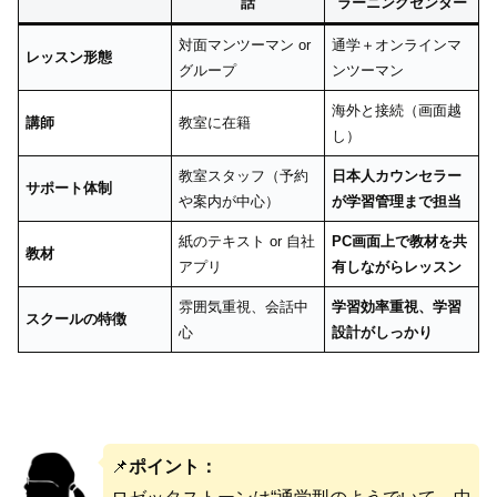
話
ラーニングセンター
対面マンツーマン or
通学＋オンラインマ
レッスン形態
グループ
ンツーマン
海外と接続（画面越
講師
教室に在籍
し）
教室スタッフ（予約
日本人カウンセラー
サポート体制
や案内が中心）
が学習管理まで担当
紙のテキスト or 自社
PC画面上で教材を共
教材
アプリ
有しながらレッスン
雰囲気重視、会話中
学習効率重視、学習
スクールの特徴
心
設計がしっかり
📌
ポイント：