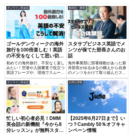
オンライン英会話
勉強法・書籍
ゴールデンウィークの海外
スタサプビジネス英語でメ
旅行を100倍楽しむ！英語
ンツが保てた部長さんのお
の不安をなくして思い切り
話
満喫しよう
初めての海外旅行、不安なく楽し
海外事業部に部署移動があった新
みたい！空港や入国審査で役立つ
井部長がゆるゆるの構えから自身
英語フレーズや、現地でスムーズ
のメンツをかけて取り組んだスタ
に過ごすための英会話を紹介。旅
ディサプリビジネス英語英会話セ
行前にDMM英会話で使える英語
ットプラン。評判の良いスタサプ
オンライン英会話
お得な情報
を実践練習して、安心して出発し
ビジネス英語は新井さんをどこま
よう！
で変えたか興味のある人には必読
です。
忙しい初心者必見！DMM
【2025年6月27日まで】い
英会話の新機能『今から8
つ？Cambly 50％オフキャ
分レッスン』が無料スター
ンペーン情報