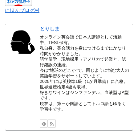
にほんブログ村
とりしま
オンライン英会話で日本人講師として活動
中。TESL保有。
私自身、英会話力を身につけるまでにかなり
時間がかかりました。
語学留学→現地採用→アメリカで起業と、試
行錯誤の連続。
今は“地球のどこか”で、同じように悩む大人の
英語学習をサポートしています。
2025年には英検準1級（1か月準備）に合格。
世界遺産検定4級も取得。
好きなワインはジンファンデル。血液型はA型
です。
現在は、第三か国語としてトルコ語もゆるく
学習中です。