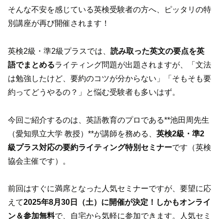
そんな不安を感じている英検受験者の方へ、ピッタリの特
別講座が再び開催されます！
英検2級・準2級プラスでは、
読み取った英文の要点を英
語でまとめる
ライティング問題が出題されますが、「文法
は勉強したけど、要約のコツが分からない」「そもそも要
約ってどうやるの？」と悩む受験者も多いはず。
今回ご紹介するのは、英語教育のプロである**池田周先生
（愛知県立大学 教授）**が講師を務める、
英検2級・準2
級プラス対応の要約ライティング特別セミナー
です（英検
協会主催です）。
前回はすぐに満席となった人気セミナーですが、要望に応
えて
2025年8月30日（土）に開催が決定！しかもオンライ
ン＆参加無料
で、自宅から気軽に参加できます。人気セミ