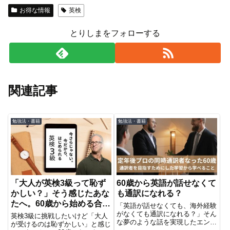
お得な情報
英検
とりしまをフォローする
関連記事
勉強法・書籍
勉強法・書籍
「大人が英検3級って恥ず
60歳から英語が話せなくて
かしい？」そう感じたあな
も通訳になれる？
たへ。60歳から始める合格
「英語が話せなくても、海外経験
チャレンジ
がなくても通訳になれる？」そん
英検3級に挑戦したいけど「大人
な夢のような話を実現したエンジ
が受けるのは恥ずかしい」と感じ