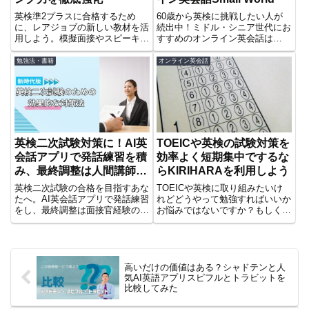
英検準2プラスに合格するため
60歳から英検に挑戦したい人が
に、レアジョブの新しい教材を活
続出中！ミドル・シニア世代にお
用しよう。模擬面接やスピーキン
すすめのオンライン英会話は
グ専門講師の指導で、二次試験対
Small World。月謝制なし・日本
策を徹底的にサポート。効率的な
人講師メインで自由に学べます。
勉強法・書籍
オンライン英会話
学習で合格を目指そう！
無料体験レッスン受付中！
英検二次試験対策に！AI英
TOEICや英検の試験対策を
会話アプリで発話練習を積
効率よく短期集中でするな
み、最終調整は人間講師で
らKIRIHARAを利用しよう
完璧に仕上げる方法
英検二次試験の合格を目指すあな
TOEICや英検に取り組みたいけ
たへ。AI英会話アプリで発話練習
れどどうやって勉強すればいいか
をし、最終調整は面接官経験のあ
お悩みではないですか？もしくは
る講師とオンライン英会話スモー
自分の勉強法に疑問を持っていま
ルワールドで完璧に仕上げる方法
せんか？またはなかなか合格でき
を紹介。
ない、スコアが伸びないとお悩み
ではないですか？それならば
KIRIHARA Online Academyを試
高いだけの価値はある？シャドテンと人
してみるのも一考です。
気AI英語アプリスピフルとトラビットを
比較してみた