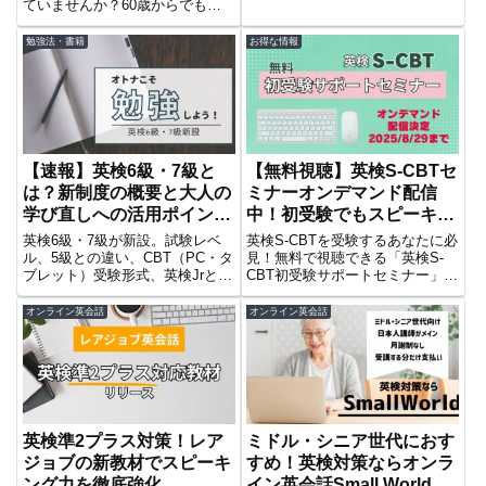
ニアの実話を紹介！60歳から英
ていませんか？60歳からでも合
語学習を始めた著者が、プロの同
格を目指せる学習法とおすすめサ
時通訳者になるまでの道のりと
ービスをご紹介します。
勉強法・書籍
お得な情報
は？独学派・教室派のための学習
法も解説。
【速報】英検6級・7級と
【無料視聴】英検S-CBTセ
は？新制度の概要と大人の
ミナーオンデマンド配信
学び直しへの活用ポイント
中！初受験でもスピーキン
を整理
グ対策も安心
英検6級・7級が新設。試験レベ
英検S-CBTを受験するあなたに必
ル、5級との違い、CBT（PC・タ
見！無料で視聴できる「英検S-
ブレット）受験形式、英検Jrとの
CBT初受験サポートセミナー」を
違いを整理。大人の学び直しで活
オンデマンド配信中。試験の流れ
用する際のメリット・注意点も事
やスピーキング対策をしっかり学
オンライン英会話
オンライン英会話
実ベースで解説します。
べ、受験準備が整います！
英検準2プラス対策！レア
ミドル・シニア世代におす
ジョブの新教材でスピーキ
すめ！英検対策ならオンラ
ング力を徹底強化
イン英会話Small World