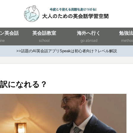
ン英会話
英会話教室
海外へ行く
勉強
ine
school
go abroad
metho
>>話題のAI英会話アプリSpeakは初心者向け？レベル解説
通訳になれる？