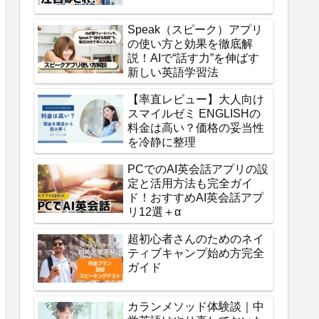
Speak（スピーク）アプリ
の使い方と効果を徹底解
説！AIで“話す力”を伸ばす
新しい英語学習法
【率直レビュー】大人向け
スマイルゼミ ENGLISHの
料金は高い？価格の妥当性
を冷静に整理
PCでのAI英会話アプリの設
定と活用方法も完全ガイ
ド！おすすめAI英会話アプ
リ12選＋α
超初心者さんのためのネイ
ティブキャンプ始め方完全
ガイド
カランメソッド体験談｜中