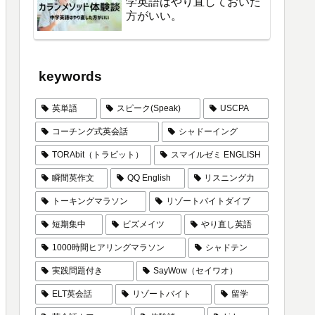
学英語はやり直しておいた
方がいい。
keywords
英単語
スピーク(Speak)
USCPA
コーチング式英会話
シャドーイング
TORAbit（トラビット）
スマイルゼミ ENGLISH
瞬間英作文
QQ English
リスニング力
トーキングマラソン
リゾートバイトダイブ
短期集中
ビズメイツ
やり直し英語
1000時間ヒアリングマラソン
シャドテン
実践問題付き
SayWow（セイワオ）
ELT英会話
リゾートバイト
留学