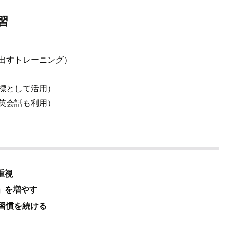
習
出すトレーニング）
標として活用）
英会話も利用）
重視
」を増やす
の習慣を続ける