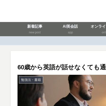
新着記事
AI英会話
オンライ
new post
app
onl
60歳から英語が話せなくても
勉強法・書籍