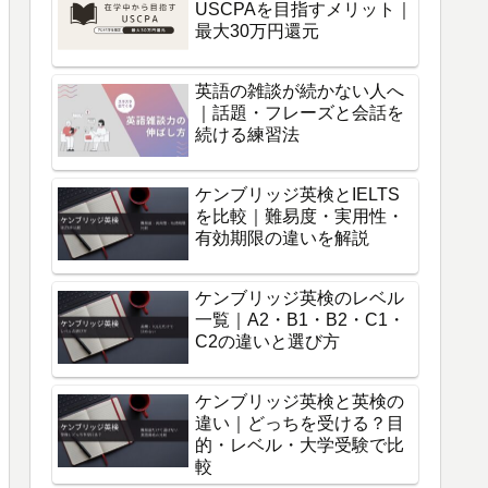
USCPAを目指すメリット｜
最大30万円還元
英語の雑談が続かない人へ
｜話題・フレーズと会話を
続ける練習法
ケンブリッジ英検とIELTS
を比較｜難易度・実用性・
有効期限の違いを解説
ケンブリッジ英検のレベル
一覧｜A2・B1・B2・C1・
C2の違いと選び方
ケンブリッジ英検と英検の
違い｜どっちを受ける？目
的・レベル・大学受験で比
較