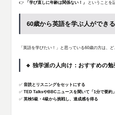
👉
「学び直しに年齢は関係ない！」
ということを
60歳から英語を学ぶ人ができ
「英語を学びたい！」と思っている60歳の方は、
🔹 独学派の人向け：おすすめの勉
✅
音読とリスニングをセットにする
✅
TED TalksやBBCニュースを聞いて「1分で要
✅
英検5級・4級から挑戦し、達成感を得る