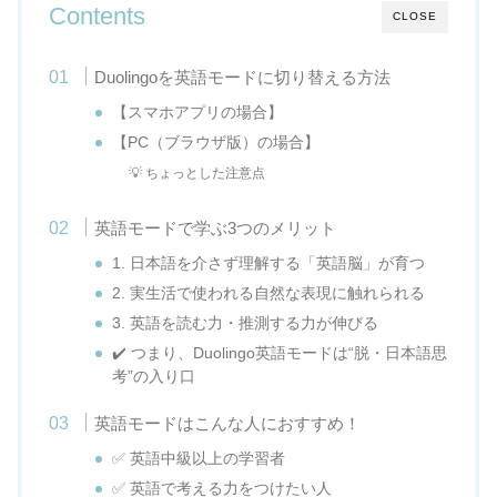
Contents
CLOSE
Duolingoを英語モードに切り替える方法
【スマホアプリの場合】
【PC（ブラウザ版）の場合】
💡 ちょっとした注意点
英語モードで学ぶ3つのメリット
1. 日本語を介さず理解する「英語脳」が育つ
2. 実生活で使われる自然な表現に触れられる
3. 英語を読む力・推測する力が伸びる
✔️ つまり、Duolingo英語モードは“脱・日本語思
考”の入り口
英語モードはこんな人におすすめ！
✅ 英語中級以上の学習者
✅ 英語で考える力をつけたい人