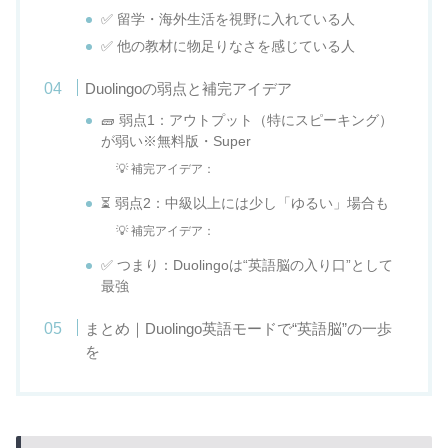
✅ 留学・海外生活を視野に入れている人
✅ 他の教材に物足りなさを感じている人
Duolingoの弱点と補完アイデア
🧱 弱点1：アウトプット（特にスピーキング）
が弱い※無料版・Super
💡 補完アイデア：
⏳ 弱点2：中級以上には少し「ゆるい」場合も
💡 補完アイデア：
✅ つまり：Duolingoは“英語脳の入り口”として
最強
まとめ｜Duolingo英語モードで“英語脳”の一歩
を