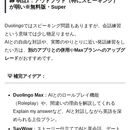
🧱 弱点1：アウトプット（特にスピーキング）
が弱い※無料版・Super
Duolingoではスピーキング問題もありますが、会話練習
という意味では少し物足りません。
AIとの自由な対話や、実際のやりとりに近い発話練習をし
たい方は、
別のアプリとの併用
や
Maxプランへのアップグ
レード
がおすすめです。
💡 補完アイデア：
Duolingo Max
：AIとのロールプレイ機能
（Roleplay）や、間違いの理由を解説してくれる
Explain my answerなど、AIと対話しながら英語を深
められる上位プラン。
SayWow
：ストーリー仕立てでAIと英会話。デート