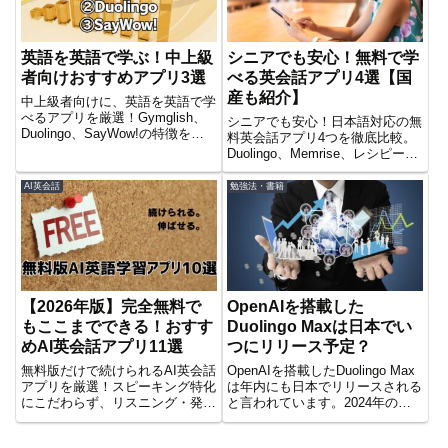
英語を英語で学ぶ！中上級
シニアでも安心！無料で学
者向けおすすめアプリ3選
べる英会話アプリ4選【国
産も紹介】
中上級者向けに、英語を英語で学
べるアプリを厳選！Gymglish、
シニアでも安心！日本語対応の無
Duolingo、SayWow!の特徴をざ
料英会話アプリ4つを徹底比較。
っくり解説して比較しています。
Duolingo、Memrise、レシピー、
あなたにぴったりのアプリで、英
トーキングマラソンの特徴や学習
語力をさらにアップ！
方法を紹介し、最適なアプリを見
AI英会話
勉強法・書籍
つけよう。
【2026年版】完全無料で
OpenAIを搭載した
もここまでできる！おすす
Duolingo Maxは日本でい
めAI英会話アプリ11選
つにリリース予定？
無料版だけで続けられるAI英会話
OpenAIを搭載したDuolingo Max
アプリを厳選！スピーキング特化
は年内にも日本でリリースされる
にこだわらず、リスニング・発
と言われています。2024年の春
音・英作文など幅広くカバーでき
の時点ではごく限られたユーザー
る7つのアプリを紹介します。
のみが利用できるDuolingo Max