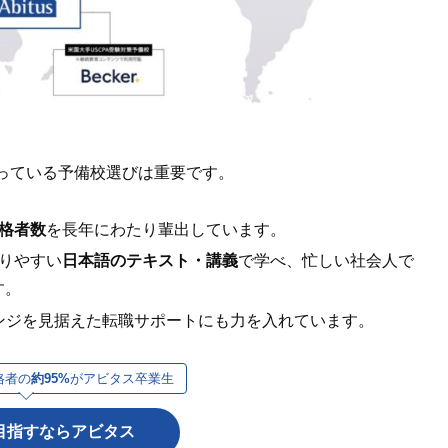
っている予備校選びは重要です。
格者数
を長年にわたり輩出しています。
りやすい
日本語のテキスト・講義
で学べ、忙しい社会人で
す。
ェンジを見据えた転職サポートにも力を入れています。
格者の
約95%
がアビタス卒業生
を目指すならアビタス