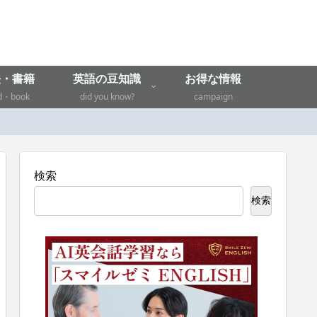
法・書籍
英語の豆知識
お得な情報
d・book
did you know?
campaign
検索
検索