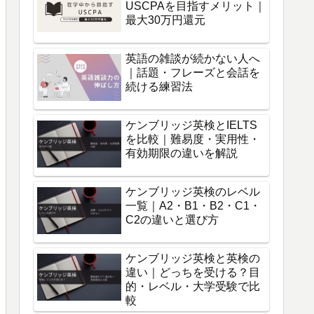
USCPAを目指すメリット｜
最大30万円還元
英語の雑談が続かない人へ
｜話題・フレーズと会話を
続ける練習法
ケンブリッジ英検とIELTS
を比較｜難易度・実用性・
有効期限の違いを解説
ケンブリッジ英検のレベル
一覧｜A2・B1・B2・C1・
C2の違いと選び方
ケンブリッジ英検と英検の
違い｜どっちを受ける？目
的・レベル・大学受験で比
較