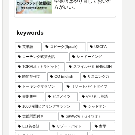
学英語はやり直しておいた
方がいい。
keywords
英単語
スピーク(Speak)
USCPA
コーチング式英会話
シャドーイング
TORAbit（トラビット）
スマイルゼミ ENGLISH
瞬間英作文
QQ English
リスニング力
トーキングマラソン
リゾートバイトダイブ
短期集中
ビズメイツ
やり直し英語
1000時間ヒアリングマラソン
シャドテン
実践問題付き
SayWow（セイワオ）
ELT英会話
リゾートバイト
留学