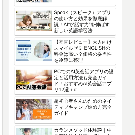
Speak（スピーク）アプリ
の使い方と効果を徹底解
説！AIで“話す力”を伸ばす
新しい英語学習法
【率直レビュー】大人向け
スマイルゼミ ENGLISHの
料金は高い？価格の妥当性
を冷静に整理
PCでのAI英会話アプリの設
定と活用方法も完全ガイ
ド！おすすめAI英会話アプ
リ12選＋α
超初心者さんのためのネイ
ティブキャンプ始め方完全
ガイド
カランメソッド体験談｜中