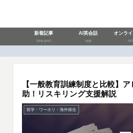
新着記事
AI英会話
オンライ
new post
app
onl
【一般教育訓練制度と比較】アビ
助！リスキリング支援解説
留学・ワーホリ・海外移住