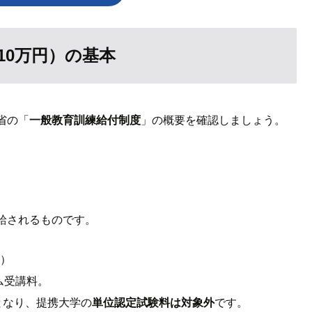
10万円）の基本
省の「
一般教育訓練給付制度
」の概要を確認しましょう。
給されるものです。
円
）
ム受講料。
となり、提携大学の
単位認定試験料は対象外
です。