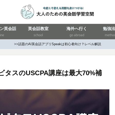
ン英会話
英会話教室
海外へ行く
勉強
ine
school
go abroad
metho
>>話題のAI英会話アプリSpeakは初心者向け？レベル解説
タスのUSCPA講座は最大70%補