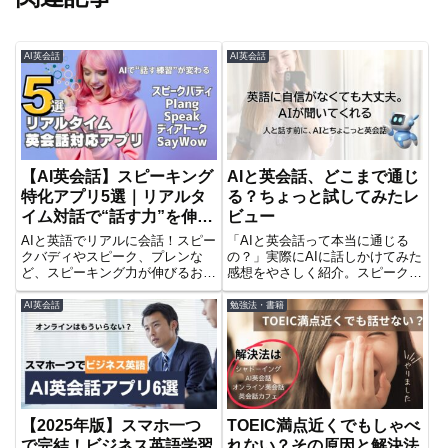
AI英会話
AI英会話
【AI英会話】スピーキング
AIと英会話、どこまで通じ
特化アプリ5選｜リアルタ
る？ちょっと試してみたレ
イム対話で“話す力”を伸ば
ビュー
す！
AIと英語でリアルに会話！スピー
「AIと英会話って本当に通じる
クバディやスピーク、プレンな
の？」実際にAIに話しかけてみた
ど、スピーキング力が伸びるおす
感想をやさしく紹介。スピークバ
すめアプリ5選を比較。無料体験
ディなどおすすめアプリも掲載。
もあり。
AI英会話
勉強法・書籍
【2025年版】スマホ一つ
TOEIC満点近くでもしゃべ
で完結！ビジネス英語学習
れない？その原因と解決法