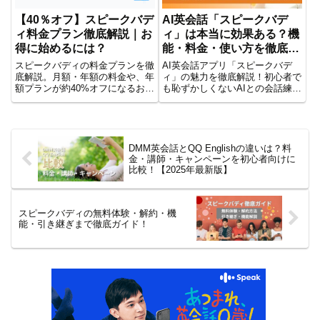
【40％オフ】スピークバデ
AI英会話「スピークバデ
ィ料金プラン徹底解説｜お
ィ」は本当に効果ある？機
得に始めるには？
能・料金・使い方を徹底解
説！
スピークバディの料金プランを徹
AI英会話アプリ「スピークバデ
底解説。月額・年額の料金や、年
ィ」の魅力を徹底解説！初心者で
額プランが約40%オフになるお得
も恥ずかしくないAIとの会話練
な仕組みをご紹介。さらに、無料
習、最新機能BuddyChat、料金プ
体験や他社サービス（スピーク・
ラン、効果的な使い方まで。2週
ディアトーク・Saywow）との料
間の無料体験で今すぐあなたの英
金・特徴比較も掲載。自分に合っ
会話力を伸ばそう！
たAI英会話アプリを見つけて、効
DMM英会話とQQ Englishの違いは？料
率的に英語学習を始めましょう。
金・講師・キャンペーンを初心者向けに
比較！【2025年最新版】
スピークバディの無料体験・解約・機
能・引き継ぎまで徹底ガイド！