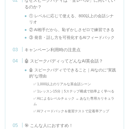
なぜスピークバディは「全レベル」に向いてい
るのか？
① レベルに応じて使える、800以上の会話シナ
リオ
② AI相手だから、恥ずかしさゼロで練習できる
③ 発音・話し方を可視化するAIフィードバック
キャンペーン利用時の注意点
🤖 スピークバディってどんなAI英会話？
🤖 スピークバディでできること｜AIなのに“実践
的”な理由
✅ 1,000以上のリアルな英会話シーン
✅ 1レッスン15分｜5ステップ構成で効率よく学べる
✅ AIによるレベルチェック → あなた専用カリキュラ
ム
✅ AIフィードバック＆復習テストで定着率アップ
🎯 こんな人におすすめ！