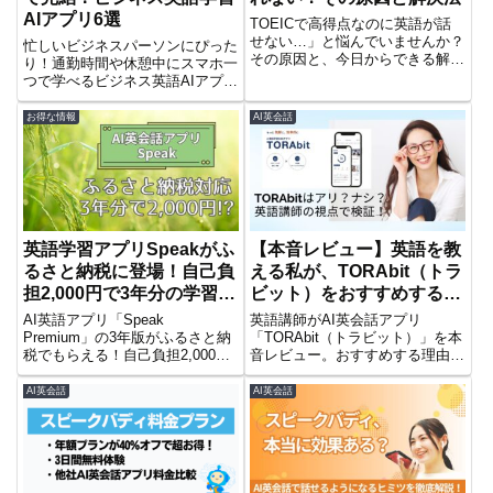
AIアプリ6選
TOEICで高得点なのに英語が話
せない…」と悩んでいませんか？
忙しいビジネスパーソンにぴった
その原因と、今日からできる解決
り！通勤時間や休憩中にスマホ一
策を紹介します。アウトプットの
つで学べるビジネス英語AIアプリ
コツや具体的な練習方法も解説！
6選を紹介。効果的な学習法とお
すすめアプリを徹底解説！
お得な情報
AI英会話
英語学習アプリSpeakがふ
【本音レビュー】英語を教
るさと納税に登場！自己負
える私が、TORAbit（トラ
担2,000円で3年分の学習チ
ビット）をおすすめする理
ャンス
由・しない理由
AI英語アプリ「Speak
英語講師がAI英会話アプリ
Premium」の3年版がふるさと納
「TORAbit（トラビット）」を本
税でもらえる！自己負担2,000円
音レビュー。おすすめする理由・
で本格的な英会話練習を始めるチ
しない理由を分かりやすく解説し
ャンス。
ます。
AI英会話
AI英会話