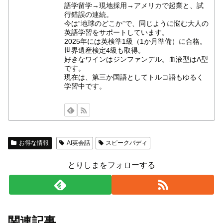
語学留学→現地採用→アメリカで起業と、試
行錯誤の連続。
今は“地球のどこか”で、同じように悩む大人の
英語学習をサポートしています。
2025年には英検準1級（1か月準備）に合格。
世界遺産検定4級も取得。
好きなワインはジンファンデル。血液型はA型
です。
現在は、第三か国語としてトルコ語もゆるく
学習中です。
お得な情報
AI英会話
スピークバディ
とりしまをフォローする
関連記事