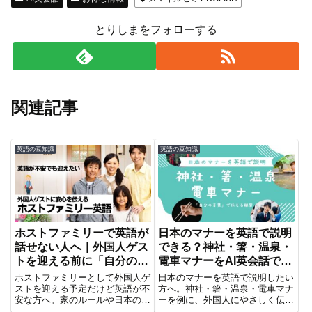
とりしまをフォローする
関連記事
英語の豆知識
英語の豆知識
ホストファミリーで英語が
日本のマナーを英語で説明
話せない人へ｜外国人ゲス
できる？神社・箸・温泉・
トを迎える前に「自分の言
電車マナーをAI英会話で練
葉」で練習しよう
習
ホストファミリーとして外国人ゲ
日本のマナーを英語で説明したい
ストを迎える予定だけど英語が不
方へ。神社・箸・温泉・電車マナ
安な方へ。家のルールや日本の生
ーを例に、外国人にやさしく伝え
活習慣を「自分の言葉」で伝える
る英語表現と、スマイルゼミ