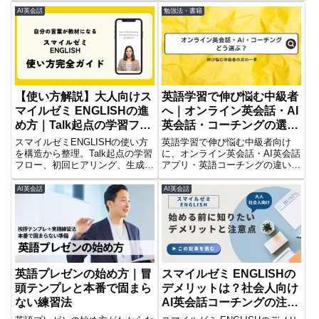
ための英会話準備と、スマイルゼ
ENGLISHを使って「自分の言
AI英会話
勉強法・書籍
ミ ENGLISHの活用法を紹介しま
葉」で練習する方法を紹介しま
す。
す。
【使い方解説】大人向けス
英語学習で伸び悩む中級者
マイルゼミ ENGLISHの進
へ｜オンライン英会話・AI
め方｜Talk起点の学習フロ
英会話・コーチングの選び
ーを整理
方
スマイルゼミENGLISHの使い方
英語学習で伸び悩む中級者向け
を構造から整理。Talk起点の学習
に、オンライン英会話・AI英会話
フロー、初回ヒアリング、生成さ
アプリ・英語コーチングの違いと
れるトレーニングの仕組み、評価
選び方を解説。講師の質、個別サ
画面の見方、効果的な活用法まで
ポート、反復練習、学習設計な
AI英会話
AI英会話
詳しく解説します。レビューとは
ど、自分の弱点に合ったワンラン
別に、まずは全体像を理解したい
ク上の英語サービスを選ぶポイン
方向けの記事です。
トを紹介します
英語プレゼンの始め方｜冒
スマイルゼミ ENGLISHの
頭テンプレと本番で固まら
デメリットは？社会人向け
ない練習法
AI英会話コーチングの注意
点を解説