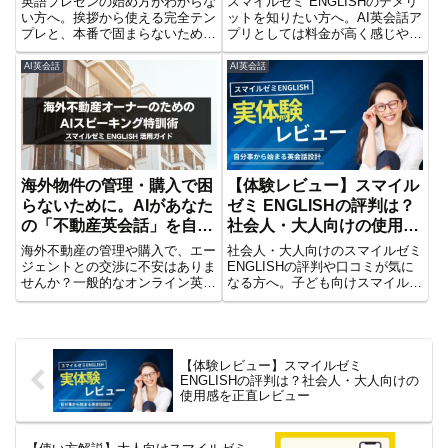
英語プレゼンの始め方がわからな
スマイルゼミ ENGLISHのデメリ
い方へ。挨拶から使える完全テン
ットを知りたい方へ。AI英会話ア
プレと、本番で固まらないための
プリとしては料金が高く感じやす
練習法・質疑応答（FAQ）対策ま
い点や、人間コーチの伴走がない
で実践的に解説します。原稿を読
点、向いている人・向かない人を
AI英会話
AI英会話
むだけで終わらせない準備法を整
大人向けにわかりやすく解説しま
理しました。
す。
海外物件の管理・購入で困
【体験レビュー】スマイル
らないために。AIがあなた
ゼミ ENGLISHの評判は？
の「不動産英会話」を自動
社会人・大人向けの使用感
生成する新時代の学習法
を正直レビュー
海外不動産の管理や購入で、エー
社会人・大人向けのスマイルゼミ
ジェントとの交渉に不安はありま
ENGLISHの評判や口コミが気に
せんか？一般的なオンライン英会
なる方へ。子ども向けスマイルゼ
話では対応できない「利回り」や
ミの英語教材とは異なる、AI英会
「契約条件」のやり取りを、AIで
話コーチングを体験して感じた使
瞬時に教材化。瞬間英作文をベー
用感を正直にレビューします。向
スにしたスマイルゼミENGLISH
いている人や注意点もあわせて解
で、資産を守るための実戦英語を
説。
【体験レビュー】スマイルゼミ
鍛える方法を解説します。
ENGLISHの評判は？社会人・大人向けの
使用感を正直レビュー