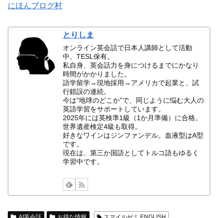
にほんブログ村
とりしま
オンライン英会話で日本人講師として活動
中。TESL保有。
私自身、英会話力を身につけるまでにかなり
時間がかかりました。
語学留学→現地採用→アメリカで起業と、試
行錯誤の連続。
今は“地球のどこか”で、同じように悩む大人の
英語学習をサポートしています。
2025年には英検準1級（1か月準備）に合格。
世界遺産検定4級も取得。
好きなワインはジンファンデル。血液型はA型
です。
現在は、第三か国語としてトルコ語もゆるく
学習中です。
AI英会話
お得な情報
スマイルゼミ ENGLISH