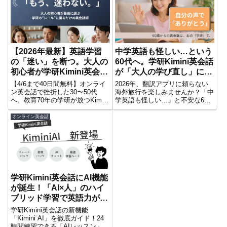
わかりやすく解説します。
の選び方も紹介。
【2026年最新】英語学習
中学英語も怪しい…という
の「迷い」を断つ。大人の
60代へ。学研Kimini英会話
初心者が学研Kimini英会話
が「大人の学び直し」に選
のレールを選ぶべき理由
ばれる理由
【4/6まで40日間無料】オンライ
2026年、翻訳アプリに頼らない
ン英会話で挫折した30〜50代
海外旅行を楽しみませんか？「中
へ。教育70年の学研が放つKimini
学英語も怪しい…」と不安な60
英会話は、AIと教材が「進むべき
代に学研Kimini英会話が選ばれる
道」をすべて提示する。講師との
理由を徹底解説。ミリ単位で設計
オンライン英会話
沈黙が怖い初心者のために、最新
された見やすい教材や最新AI、さ
AIが予習から復習まで徹底サポー
らに今だけ40日間無料体験のチ
ト。迷わず話せる「手すり付きの
ャンスも。数十年ぶりの学び直し
階段」で、今年こそ英語を自分の
を、信頼の学研で始めましょう。
ものに。
学研Kimini英会話にAI機能
が誕生！「AI×人」のハイ
ブリッド学習で英語力が爆
伸びする理由
学研Kimini英会話の新機能
「Kimini AI」を徹底ガイド！24
時間練習できる「AIレッスン」や