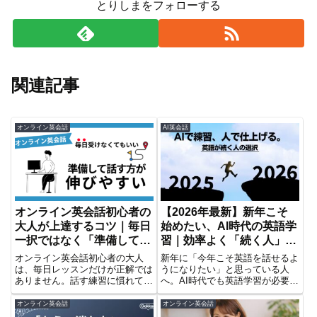
とりしまをフォローする
関連記事
オンライン英会話
AI英会話
オンライン英会話初心者の
【2026年最新】新年こそ
大人が上達するコツ｜毎日
始めたい、AI時代の英語学
一択ではなく「準備して話
習｜効率よく「続く人」が
す」が大事な理由
選んだAI×人の学び方
オンライン英会話初心者の大人
新年に「今年こそ英語を話せるよ
は、毎日レッスンだけが正解では
うになりたい」と思っている人
ありません。話す練習に慣れてい
へ。AI時代でも英語学習が必要な
ない人向けに、準備して話す学び
理由と、AIで練習・講師で仕上げ
方のコツと、Kimini英会話の月8
る“続く人”の学び方を整理しまし
オンライン英会話
オンライン英会話
回プラン・Plus系プランの違いを
た。AIアプリとオンライン英会話