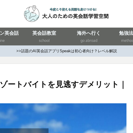
ン英会話
英会話教室
海外へ行く
勉強
ine
school
go abroad
metho
>>話題のAI英会話アプリSpeakは初心者向け？レベル解説
縄リゾートバイトを見逃すデメリット｜