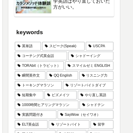
学英語はやり直しておいた
方がいい。
keywords
英単語
スピーク(Speak)
USCPA
コーチング式英会話
シャドーイング
TORAbit（トラビット）
スマイルゼミ ENGLISH
瞬間英作文
QQ English
リスニング力
トーキングマラソン
リゾートバイトダイブ
短期集中
ビズメイツ
やり直し英語
1000時間ヒアリングマラソン
シャドテン
実践問題付き
SayWow（セイワオ）
ELT英会話
リゾートバイト
留学