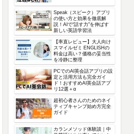
Speak（スピーク）アプリ
の使い方と効果を徹底解
説！AIで“話す力”を伸ばす
新しい英語学習法
【率直レビュー】大人向け
スマイルゼミ ENGLISHの
料金は高い？価格の妥当性
を冷静に整理
PCでのAI英会話アプリの設
定と活用方法も完全ガイ
ド！おすすめAI英会話アプ
リ12選＋α
超初心者さんのためのネイ
ティブキャンプ始め方完全
ガイド
カランメソッド体験談｜中