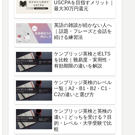
USCPAを目指すメリット｜
最大30万円還元
英語の雑談が続かない人へ
｜話題・フレーズと会話を
続ける練習法
ケンブリッジ英検とIELTS
を比較｜難易度・実用性・
有効期限の違いを解説
ケンブリッジ英検のレベル
一覧｜A2・B1・B2・C1・
C2の違いと選び方
ケンブリッジ英検と英検の
違い｜どっちを受ける？目
的・レベル・大学受験で比
較