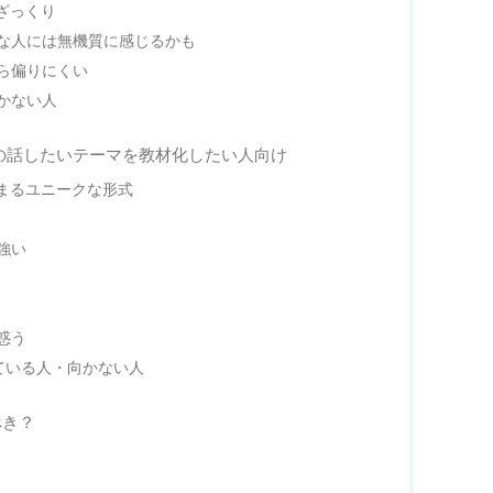
ざっくり
な人には無機質に感じるかも
ら偏りにくい
かない人
自分の話したいテーマを教材化したい人向け
始まるユニークな形式
強い
惑う
いている人・向かない人
べき？