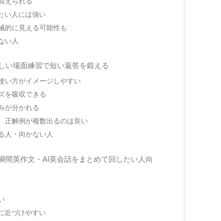
鍛えられる
たい人には強い
機械的に見える可能性も
ない人
しい場面練習で短い返答を鍛える
使い方がイメージしやすい
ズを吸収できる
みが分かれる
、正解例が複数出るのは良い
る人・向かない人
瞬間英作文・AI英会話をまとめて回したい人向
い
に近づけやすい