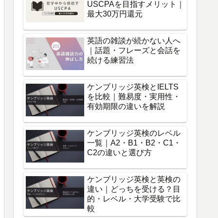
USCPAを目指すメリット｜
最大30万円還元
英語の雑談が続かない人へ
｜話題・フレーズと会話を
続ける練習法
ケンブリッジ英検とIELTS
を比較｜難易度・実用性・
有効期限の違いを解説
ケンブリッジ英検のレベル
一覧｜A2・B1・B2・C1・
C2の違いと選び方
ケンブリッジ英検と英検の
違い｜どっちを受ける？目
的・レベル・大学受験で比
較