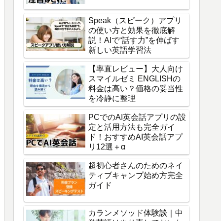
Speak（スピーク）アプリ
の使い方と効果を徹底解
説！AIで“話す力”を伸ばす
新しい英語学習法
【率直レビュー】大人向け
スマイルゼミ ENGLISHの
料金は高い？価格の妥当性
を冷静に整理
PCでのAI英会話アプリの設
定と活用方法も完全ガイ
ド！おすすめAI英会話アプ
リ12選＋α
超初心者さんのためのネイ
ティブキャンプ始め方完全
ガイド
カランメソッド体験談｜中