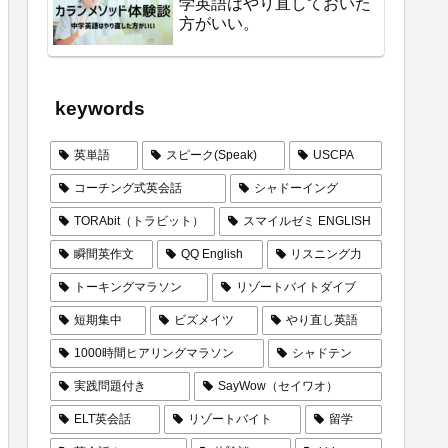
学英語はやり直しておいた
方がいい。
keywords
英単語
スピーク(Speak)
USCPA
コーチング式英会話
シャドーイング
TORAbit（トラビット）
スマイルゼミ ENGLISH
瞬間英作文
QQ English
リスニング力
トーキングマラソン
リゾートバイトダイブ
短期集中
ビズメイツ
やり直し英語
1000時間ヒアリングマラソン
シャドテン
実践問題付き
SayWow（セイワオ）
ELT英会話
リゾートバイト
留学