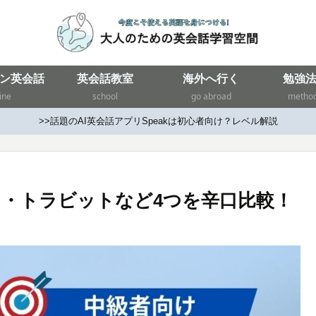
ン英会話
英会話教室
海外へ行く
勉強
ine
school
go abroad
metho
>>話題のAI英会話アプリSpeakは初心者向け？レベル解説
・トラビットなど4つを辛口比較！