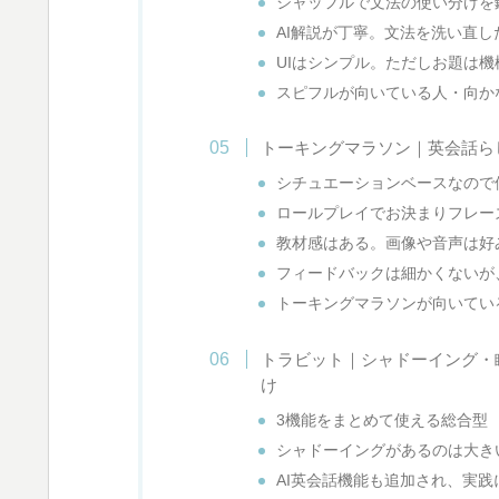
シャッフルで文法の使い分けを
AI解説が丁寧。文法を洗い直し
UIはシンプル。ただしお題は
スピフルが向いている人・向か
トーキングマラソン｜英会話ら
シチュエーションベースなので
ロールプレイでお決まりフレー
教材感はある。画像や音声は好
フィードバックは細かくないが
トーキングマラソンが向いてい
トラビット｜シャドーイング・
け
3機能をまとめて使える総合型
シャドーイングがあるのは大き
AI英会話機能も追加され、実践