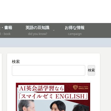
法・書籍
英語の豆知識
お得な情報
d・book
did you know?
campaign
検索
検索