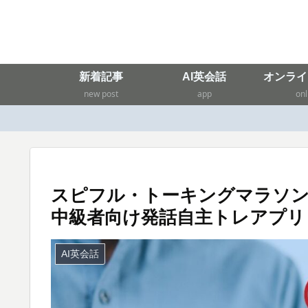
新着記事
AI英会話
オンライ
new post
app
onl
スピフル・トーキングマラソン
中級者向け発話自主トレアプリ
AI英会話