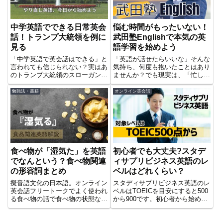
ら！！
中学英語でできる日常英会
悩む時間がもったいない！
話！トランプ大統領を例に
武田塾Englishで本気の英
見る
語学習を始めよう
「中学英語で英会話はできる」と
「英語が話せたらいいな」そんな
言われても信じられない？実はあ
気持ち、何度も抱いたことはあり
のトランプ大統領のスローガンも
ませんか？でも現実は、「忙しい
中学レベルの文法。喋れない原因
から時間が取れない」「何を勉強
と解決法も解説し、大人のやり直
したらいいかわからない」「途中
勉強法・書籍
オンライン英会話
し英語に希望を届けます。
で挫折してしまう」といった壁に
阻まれてしまう。そんなあなたに
朗報です！武田塾English...
食べ物が「湿気た」を英語
初心者でも大丈夫?スタデ
でなんという？食べ物関連
ィサプリビジネス英語のレ
の形容詞まとめ
ベルはどれくらい？
擬音語文化の日本語。オンライン
スタディサプリビジネス英語のレ
英会話フリートークでよく使われ
ベルはTOEICを目安にすると500
る食べ物の話で食べ物の状態など
から900です。初心者から始めら
がうまく言えなくて困っていませ
れるスタディサプリビジネス英語
んか？この記事では食べ物関係の
の魅力をまとめています。
形容詞をいくつか紹介していま