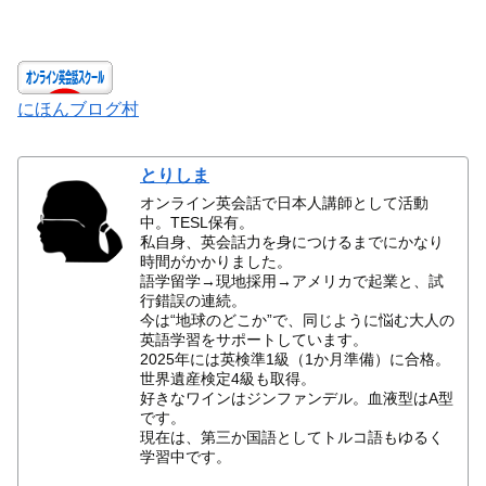
にほんブログ村
とりしま
オンライン英会話で日本人講師として活動
中。TESL保有。
私自身、英会話力を身につけるまでにかなり
時間がかかりました。
語学留学→現地採用→アメリカで起業と、試
行錯誤の連続。
今は“地球のどこか”で、同じように悩む大人の
英語学習をサポートしています。
2025年には英検準1級（1か月準備）に合格。
世界遺産検定4級も取得。
好きなワインはジンファンデル。血液型はA型
です。
現在は、第三か国語としてトルコ語もゆるく
学習中です。