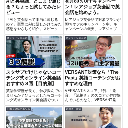
AIと英会話、どこまで通じ
初月80％OFFキャンペー
る？ちょっと試してみたレ
ン！レアジョブ英会話で英
ビュー
会話を始めよう。
「AIと英会話って本当に通じる
レアジョブ英会話で対象プランが
の？」実際にAIに話しかけてみた
80％オフのキャンペーン中。キ
感想をやさしく紹介。スピークバ
ャンペーンの概要、レアジョブの
ディなどおすすめアプリも掲載。
始め方などを解説しています。人
気の毎日25分プランとネイティ
オンライン英会話
オンライン英会話
ブパスを合わせても1万円を切る
のでとてもおトクです。
スタサプだけじゃないコー
VERSANT対策なら「The
チング式オンライン英会話
Past」英語コーチングがお
おすすめ３選【目的別】
すすめな理由
英語学習歴が長く、伸び悩んでい
VERSANTのスコア、特に「発
ませんか？ひょっとしたらコーチ
音」「流暢さ」のスコアが伸び悩
ング式オンライン英会話でついに
んでいるのなら、VERSANT発
目標に達成できるかもしれませ
音、流暢さ対策に特化した「The
ん！この記事では管理人おすすめ
Past」英語コーチングを試して
日本人講師のホンネ
勉強法・書籍
を目的別に３つ紹介しています。
みませんか？短期間で一気にスコ
通常のオンライン英会話よりもお
アを伸ばしたい人は必読です。、
高めですがやってみる価値ありで
す。まずは無料カウンセリングか