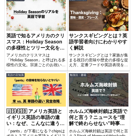
ジ、迷信の言い方までまとめまし
す。
た。
英語で知るアメリカのクリ
サンクスギビングとは？英
スマス：Holiday Season
語学習者向けにわかりやす
の多様性とツリー文化を解
く解説
説
アメリカのクリスマスは
サンクスギビングとは？家族が集
「Holiday Season」と呼ばれる多
まる祝日の意味や歴史の多様な捉
様性の文化。宗派ごとのお祝い
え方、定番フードや英語表現を英
日、ツリーロットとツリーファー
語学習者向けに丁寧に紹介。文化
ムの違いなど、英語と一緒にわか
も英語も深く理解できる1本。
英語の豆知識
勉強法・書籍
りやすく解説します。
🇺🇸/🇬🇧 アメリカ英語と
ホルムズ海峡封鎖は英語で
イギリス英語の単語の違
何と言う？ニュースを“理
い：なぜ、こんなに違う
解で終わらせない”時事英
の？
語の使い方
「pants」が下着になる？chipsは
ホルムズ海峡封鎖は英語で何と言
ポテト？アメリカ英語とイギリス
う？Strait of Hormuzやblockade