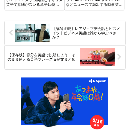
英語で意味がズレる単語15例と
などニュースで頻出する時事英語
スペルの違い（-or/-ourなど）を
を、オンライン英会話でそのまま
徹底解説。地下鉄
使える形で解説。イラン情勢・地
（subway/underground/metro）な
政学・ガイアナの石油ブームま
ど、中級者が海外で誤解しないた
で、理解から発話につなげる実践
めの必須知識を一覧でまとめまし
的な英語学習記事です。
【講師比較】レアジョブ英会話とビズメ
た。
イツ｜ビジネス英語は誰から学ぶべき
か？
【保存版】節分を英語で説明しよう｜そ
のまま使える英語フレーズ＆例文まとめ