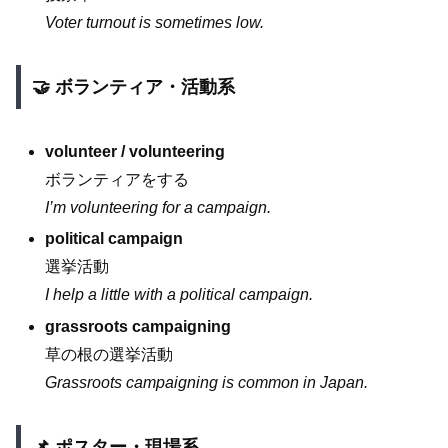
Voter turnout is sometimes low.
🤝 ボランティア・活動系
volunteer / volunteering
ボランティアをする
I’m volunteering for a campaign.
political campaign
選挙活動
I help a little with a political campaign.
grassroots campaigning
草の根の選挙活動
Grassroots campaigning is common in Japan.
📌 ポスター・現場系