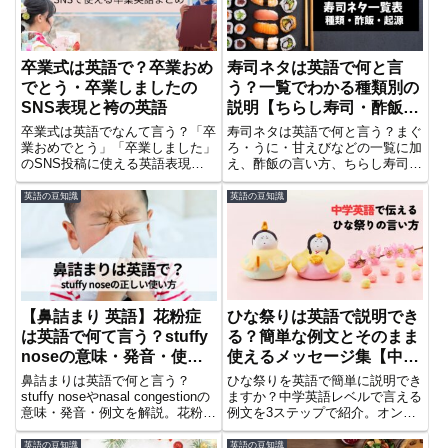
卒業式は英語で？卒業おめ
寿司ネタは英語で何と言
でとう・卒業しましたの
う？一覧でわかる種類別の
SNS表現と袴の英語
説明【ちらし寿司・酢飯・
起源まで完全ガイド】
卒業式は英語でなんて言う？「卒
寿司ネタは英語で何と言う？まぐ
業おめでとう」「卒業しました」
ろ・うに・甘えびなどの一覧に加
のSNS投稿に使える英語表現か
え、酢飯の言い方、ちらし寿司の
ら、卒業証書・袴の説明方法、日
2つのスタイル、海鮮丼との違
本と海外の卒業式の違いまでまと
い、寿司の起源まで中学英語で解
英語の豆知識
英語の豆知識
めて解説します。
説します。
ひな祭りは英語で説明でき
【鼻詰まり 英語】花粉症
る？簡単な例文とそのまま
は英語で何て言う？stuffy
使えるメッセージ集【中学
noseの意味・発音・使い
英語でOK】
方を解説
ひな祭りを英語で簡単に説明でき
鼻詰まりは英語で何と言う？
ますか？中学英語レベルで言える
stuffy noseやnasal congestionの
例文を3ステップで紹介。オンラ
意味・発音・例文を解説。花粉
イン英会話ですぐ使えるフレーズ
症・鼻水・くしゃみの英語表現や
や、そのまま使える英語メッセー
薬局で使えるフレーズも紹介しま
英語の豆知識
英語の豆知識