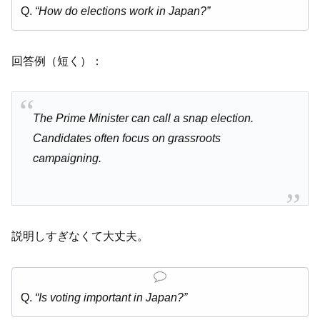
Q.
“How do elections work in Japan?”
回答例（短く）：
The Prime Minister can call a snap election.
Candidates often focus on grassroots
campaigning.
説明しすぎなくて大丈夫。
Q.
“Is voting important in Japan?”