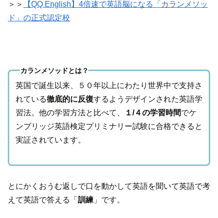
＞＞
【QQ English】4倍速で英語脳になる「カランメソッ
ド」の正式認定校
カランメソッドとは？
英国で誕生以来、５０年以上にわたり世界中で支持さ
れている
徹底的に反復
するようデザインされた英語学
習法。他の学習方法と比べて、
１/４の学習時間
でケ
ンブリッジ英語検定プリミナリー試験に合格できると
実証されています。
とにかくおうむ返しで口を動かして英語を聞いて英語で考
えて英語で答える「
訓練
」です。