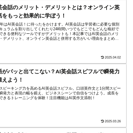
I英会話のメリット・デメリットとは？オンライン英
話をもっと効果的に学ぼう！
25年はAI英会話！に待ったをかけます。AI英会話は学習者に必要な個別
キュラムを割り出してくれたり24時間いつでもどこでもどんな格好で
できる便利なツールですがデメリットも！本記事ではAI英会話のメリ
・デメリット、オンライン英会話と併用する方がいい理由をまとめて
す。
2025.04.02
語がパッと出てこない？AI英会話スピフルで瞬発力
鍛えよう！
スピーキング力を高めるAI英会話スピフル。口頭英作文と1分間スピー
瞬発力と表現の幅を鍛え、ビジネスシーンで自信をつけよう。成長を
できるトレーニングを体験！注目機能はAI英作文添削！
2025.03.26