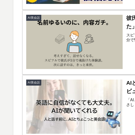
彼
AI英会話
た
スピ
分で
A
AI英会話
ビ
「A
さし