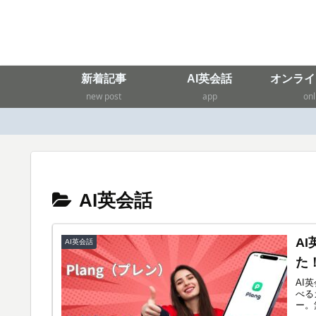
新着記事
AI英会話
オンライ
new post
app
onl
AI英会話
A
AI英会話
た
AI
べる
ー。