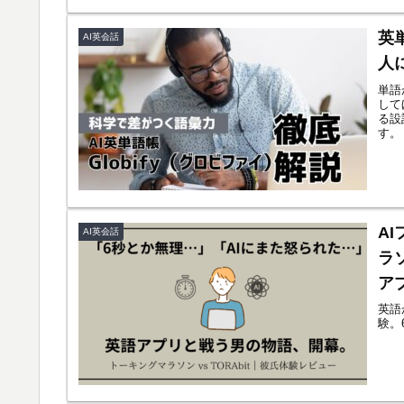
英
AI英会話
人
単語
して
る設
す。
A
AI英会話
ラ
ア
英語
験。