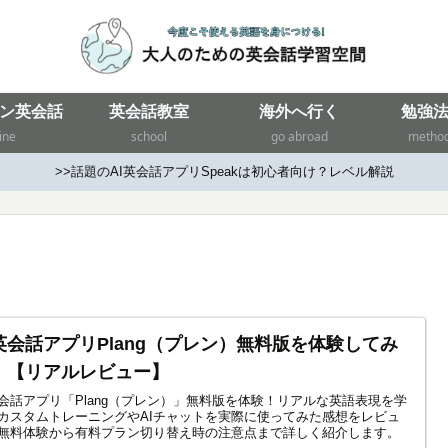
ン英会話
英会話教室
海外へ行く
勉強
ine
school
go abroad
metho
>>話題のAI英会話アプリSpeakは初心者向け？レベル解説
I英会話アプリPlang（プレン）無料版を体験してみ
！【リアルレビュー】
英会話アプリ「Plang（プレン）」無料版を体験！リアルな英語表現を学
カスタムトレーニングやAIチャットを実際に使ってみた感想をレビュ
無料体験から有料プラン切り替え時の注意点まで詳しく紹介します。