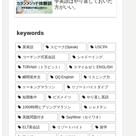
学英語はやり直しておいた
方がいい。
keywords
英単語
スピーク(Speak)
USCPA
コーチング式英会話
シャドーイング
TORAbit（トラビット）
スマイルゼミ ENGLISH
瞬間英作文
QQ English
リスニング力
トーキングマラソン
リゾートバイトダイブ
短期集中
ビズメイツ
やり直し英語
1000時間ヒアリングマラソン
シャドテン
実践問題付き
SayWow（セイワオ）
ELT英会話
リゾートバイト
留学