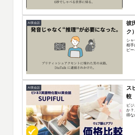
彼
AI英会話
ク
シャ
相手
ピー
ス
AI英会話
較
ビジ
か？
得な