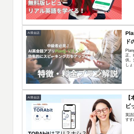
P
AI英会話
ド
Pl
正、
供。
しょ
【
AI英会話
ビ
英語
すす