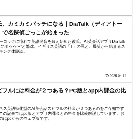
氏、カミカミバッチになる｜DiaTalk（ディアトー
）で名探偵ごっこが始まった
ーロックに憧れて英語発音を鍛え始めた彼氏。AI英会話アプリDiaTalk
に“ボゥゥ〜”と撃沈。イギリス英語の「T」の罠と、爆笑から始まるス
キング体験談。
2025.04.14
ピフルには料金が２つある？PC版とapp内課金の比
ネス英語特化型のAI英会話スピフルの料金が２つあるのをご存知です
この記事ではpc版とアプリ内課金との料金を比較解説しています。お
のはpcからのウェブ版です。