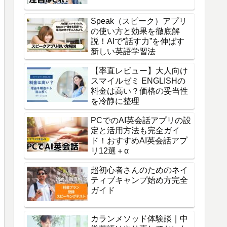
Speak（スピーク）アプリ
の使い方と効果を徹底解
説！AIで“話す力”を伸ばす
新しい英語学習法
【率直レビュー】大人向け
スマイルゼミ ENGLISHの
料金は高い？価格の妥当性
を冷静に整理
PCでのAI英会話アプリの設
定と活用方法も完全ガイ
ド！おすすめAI英会話アプ
リ12選＋α
超初心者さんのためのネイ
ティブキャンプ始め方完全
ガイド
カランメソッド体験談｜中