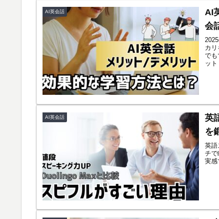
A
AI英会話
会
20
カリ
でも
ット
いま
英
AI英会話
を
英語
チで
実感