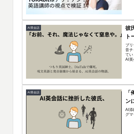
彼
AI英会話
ト
ブリ
音チ
てい
AI
「
AI英会話
ン
AI
グマ