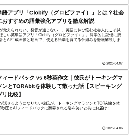
単語アプリ「Globify（グロビファイ）」とは？社会
におすすめの語彙強化アプリを徹底解説
が覚えられない、発音が通じない…。英語に伸び悩む社会人にこそ試
ほしい英単語アプリ「Globify（グロビファイ）」。科学的に記憶に残
計とAI生成画像と動画で、使える語彙を育てる仕組みを徹底解説しま
2025.04.07
Iフィードバック vs 6秒英作文｜彼氏がトーキングマ
ソンとTORAbitを体験して散った話【スピーキング
プリ比較】
が話せるようになりたい彼氏が、トーキングマラソンとTORAbitを体
6秒圧とAIフィードバックに翻弄される姿を笑いと共にお届け！
2025.04.06