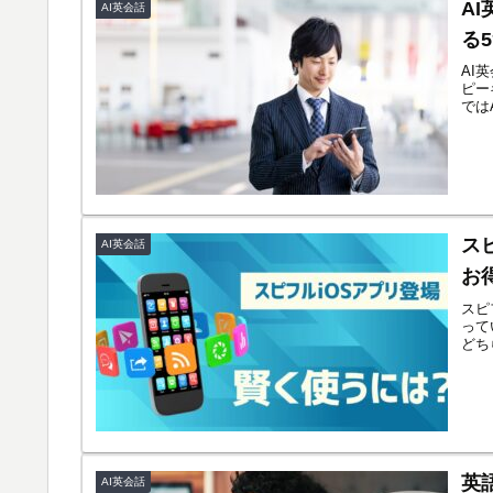
A
AI英会話
る
AI
ピー
では
ス
AI英会話
お
スピ
って
どち
英
AI英会話