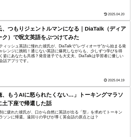
2025.04.20
氏、つもりジェントルマンになる｜DiaTalk（ディア
ーク）で呪文英語をぶつけてみた
ティッシュ英語に憧れた彼氏が、DiaTalkで“レヴィオーサ”から始まる発
ャレンジに挑戦！通じない英語に爆死しながらも、少しずつ学びを得
く姿にあなたも共感？発音迷子でも大丈夫、DiaTalkは学習者に優しい
英会話アプリです。
2025.04.19
俺、もうAIに怒られたくない…」トーキングマラソ
に土下座で帰還した話
添削に疲れた彼氏が、口から自然に英語が出る「型」を求めてトーキン
ラソンに帰還。遠回りの学びが導く英会話の原点とは？