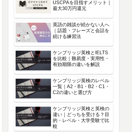
USCPAを目指すメリット｜
最大30万円還元
英語の雑談が続かない人へ
｜話題・フレーズと会話を
続ける練習法
ケンブリッジ英検とIELTS
を比較｜難易度・実用性・
有効期限の違いを解説
ケンブリッジ英検のレベル
一覧｜A2・B1・B2・C1・
C2の違いと選び方
ケンブリッジ英検と英検の
違い｜どっちを受ける？目
的・レベル・大学受験で比
較