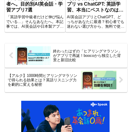
者へ。目的別AI英会話・学
プリ vs ChatGPT: 英語学
習アプリ7選
習、本当にベストなのはど
っち？
「英語学習中級者だけど伸び悩ん
AI英会話アプリとChatGPT、ど
でいる...」そんなあなたへ。本記
っちがあなたに最適？初心者でも
事では、AI英会話や日本製アプリ
迷わない選び方から、無料で使え
など、中級者の壁を打破するおす
るChatGPT活用術、おすすめア
すめ英語学習アプリ7選を徹底比
プリ7選まで徹底解説。発音矯
較。スピーキング・リスニングの
正、フリートーク、資格対策な
悩みを解決し、次のレベルに進む
ど、あなたの目的別で最適なAI学
ための最適なアプリが見つかりま
習法を見つけて、効率的に英語力
終わったはずの「ヒアリングマラソン」
す。
を伸ばしましょう！
がアプリで再誕！boocoから独立した背
景と新旧比較
【アルク】1000時間ヒアリングマラソン
で得られる効果とは？英語リスニング力
を劇的に変える秘密