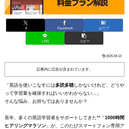
X
Facebook
はてブ
LINE
コピー
2025.08.13
記事内に広告が含まれています。
「英語を使いこなすには
多読多聴
しかないけれど、どうや
って学習量を確保すればいいかわからない…」
そんな悩み、お持ちではありませんか？
長年、多くの英語学習者をサポートしてきた**「
1000時間
ヒアリングマラソン
」が、このたびスマートフォン専用ア