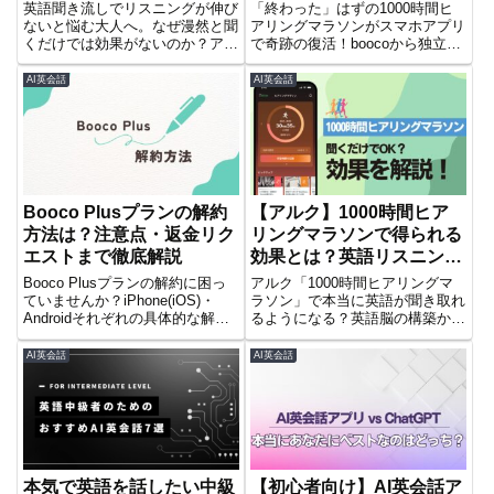
常識
景と新旧比較
英語聞き流しでリスニングが伸び
「終わった」はずの1000時間ヒ
ないと悩む大人へ。なぜ漫然と聞
アリングマラソンがスマホアプリ
くだけでは効果がないのか？アル
で奇跡の復活！boocoから独立し
ク『ヒアリングマラソン』も活用
た背景、通信講座版との徹底比
した、精聴・シャドーイングなど
較、AI機能、旧boocoユーザーの
AI英会話
AI英会話
能動的な学習で「聞ける耳」を作
疑問まで網羅的に解説。あなたの
る新常識と具体的な方法を解説。
英語学習、再び加速させません
今日からリスニング学習を効率化
か？
しよう！
Booco Plusプランの解約
【アルク】1000時間ヒア
方法は？注意点・返金リク
リングマラソンで得られる
エストまで徹底解説
効果とは？英語リスニング
力を劇的に変える秘密
Booco Plusプランの解約に困っ
アルク「1000時間ヒアリングマ
ていませんか？iPhone(iOS)・
ラソン」で本当に英語が聞き取れ
Androidそれぞれの具体的な解約
るようになる？英語脳の構築から
手順を2025年最新情報で徹底解
発音改善、リスニング速度向上ま
説。契約前の確認事項や解約時の
で、学習で得られる7つの効果を
AI英会話
AI英会話
注意点も解説し、複雑な手続きで
徹底解説。
困らない完全ガイドです。返金リ
クエストの方法もご紹介。
本気で英語を話したい中級
【初心者向け】AI英会話ア