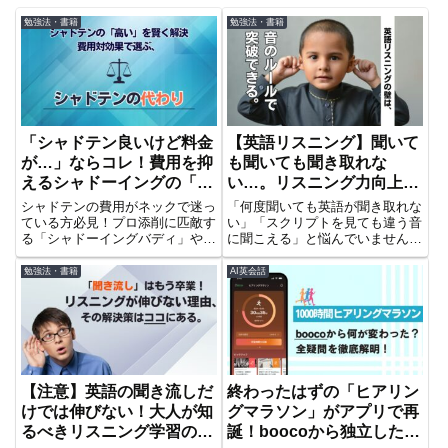
勉強法・書籍
勉強法・書籍
「シャドテン良いけど料金
【英語リスニング】聞いて
が…」ならコレ！費用を抑
も聞いても聞き取れな
えるシャドーイングの「代
い…。リスニング力向上は
わり」徹底比較
聞く量より音のルールが鍵
シャドテンの費用がネックで迷っ
「何度聞いても英語が聞き取れな
だった
ている方必見！プロ添削に匹敵す
い」「スクリプトを見ても違う音
る「シャドーイングバディ」やAI
に聞こえる」と悩んでいません
活用の「TORAbit」、総合学習の
か？その原因は、あなたの耳では
「ヒアリングマラソン」を徹底比
なく「音声変化」にあります。ネ
勉強法・書籍
AI英会話
較。あなたに合うシャドーイング
イティブが使う6つの音のルール
の「代わり」を見つけて、賢く英
を学び、効果的な学習法でリスニ
語力を伸ばしましょう。
ングの壁を突破しましょう。
【注意】英語の聞き流しだ
終わったはずの「ヒアリン
けでは伸びない！大人が知
グマラソン」がアプリで再
るべきリスニング学習の新
誕！boocoから独立した背