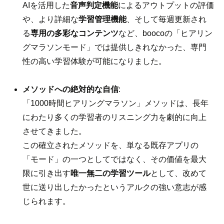
AIを活用した
音声判定機能
によるアウトプットの評価
や、より詳細な
学習管理機能
、そして毎週更新され
る
専用の多彩なコンテンツ
など、boocoの「ヒアリン
グマラソンモード」では提供しきれなかった、専門
性の高い学習体験が可能になりました。
メソッドへの絶対的な自信
:
「1000時間ヒアリングマラソン」メソッドは、長年
にわたり多くの学習者のリスニング力を劇的に向上
させてきました。
この確立されたメソッドを、単なる既存アプリの
「モード」の一つとしてではなく、その価値を最大
限に引き出す
唯一無二の学習ツール
として、改めて
世に送り出したかったというアルクの強い意志が感
じられます。