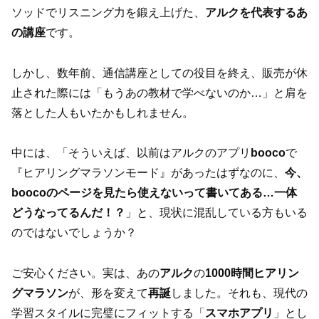
ソッドでリスニング力を鍛え上げた、
アルクを代表するあ
の講座
です。
しかし、数年前、通信講座としての役目を終え、販売が休
止された際には「もうあの教材で学べないのか…」と肩を
落とした人もいたかもしれません。
中には、「そういえば、以前はアルクのアプリ
booco
で
『ヒアリングマラソンモード』があったはずなのに、
今、
boocoのページを見たら使えないって書いてある…一体
どうなってるんだ！？
」と、現状に混乱している方もいる
のではないでしょうか？
ご安心ください。実は、あの
アルク
の
1000時間ヒアリン
グマラソン
が、形を変えて
再誕
しました。それも、現代の
学習スタイルに完璧にフィットする「
スマホアプリ
」とし