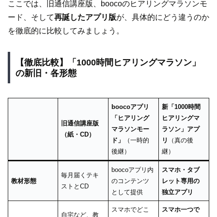
ここでは、旧通信講座版、boocoのヒアリングマラソンモ
ード、そして
再誕したアプリ版
が、具体的にどう違うのか
を徹底的に比較してみましょう。
【徹底比較】「1000時間ヒアリングマラソン」
の新旧・各形態
boocoアプリ
新「1000時間
「ヒアリング
ヒアリングマ
旧通信講座版
マラソンモー
ラソン」アプ
（紙・CD）
ド」
（一時的
リ
（真の後
後継）
継）
boocoアプリ内
スマホ・タブ
毎月届くテキ
教材形態
のコンテンツ
レット専用の
ストとCD
として提供
独立アプリ
スマホでどこ
スマホ一つで
自宅など、教