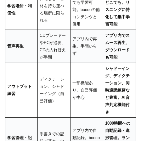
でも学習可
どこでも、リ
学習場所・利
材を持ち運べ
能。boocoの他
スニングに特
便性
る場所に限ら
コンテンツと
化して集中学
れる
併用
習可能
CDプレーヤー
アプリ内でス
アプリ内で再
やPCが必要、
ムーズ再生、
音声再生
生、手間いら
CDの入れ替え
ダウンロード
ず
が手間
も可能
シャドーイン
グ、ディクテ
ディクテーシ
一部機能あ
ーション、同
アウトプット
ョン、シャド
り、自己評価
時通訳練習な
練習
ーイング（自
が中心
ど豊富。AI音
己評価）
声判定機能付
き
1000時間への
アプリ内で自
自動記録・進
手書きでの記
学習管理・記
動記録。booco
捗管理。ラン