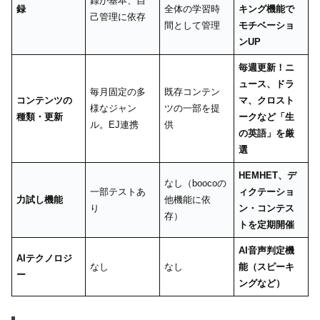
録が基本、自
録
全体の学習時
キング機能で
己管理に依存
間として管理
モチベーショ
ンUP
毎週更新！ニ
ュース、ドラ
毎月固定の多
既存コンテン
コンテンツの
マ、クロスト
様なジャン
ツの一部を提
種類・更新
ークなど「生
ル。EJ連携
供
の英語」を厳
選
HEMHET、デ
なし（boocoの
一部テストあ
ィクテーショ
力試し機能
他機能に依
り
ン・コンテス
存）
トを定期開催
AI音声判定機
AIテクノロジ
なし
なし
能（スピーキ
ー
ングなど）