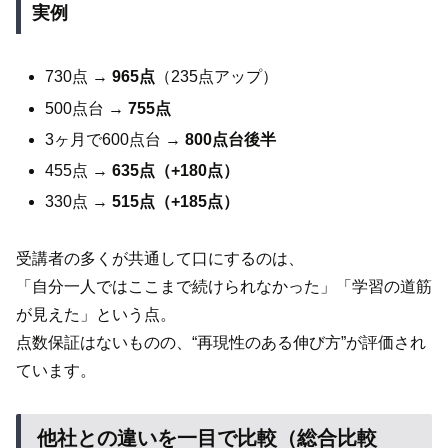
実例
730点 →
965点
（235点アップ）
500点台 →
755点
3ヶ月で600点台 →
800点台後半
455点 →
635点（+180点）
330点 →
515点（+185点）
受講者の多くが共通して口にするのは、
「自分一人ではここまで続けられなかった」「学習の道筋
が見えた」という点。
点数保証はないものの、“再現性のある伸び方”が評価され
ています。
他社との違いを一目で比較（総合比較