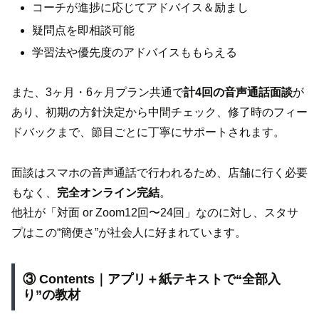
コーチが進捗に応じてアドバイス＆励まし
疑問点を即相談可能
学習法や優先度のアドバイスももらえる
また、3ヶ月・6ヶ月プラン共通で
計4回の音声通話面談
が
あり、初期の方針決定から中間チェック、修了時のフィー
ドバックまで、節目ごとに丁寧にサポートされます。
面談はスマホの音声通話で行われるため、店舗に行く必要
もなく、
完全オンライン完結
。
他社が「対面 or Zoom12回〜24回」なのに対し、スタサ
プはこの“簡便さ”が社会人に好まれています。
③ Contents｜アプリ＋紙テキストで“全部入
り”の教材