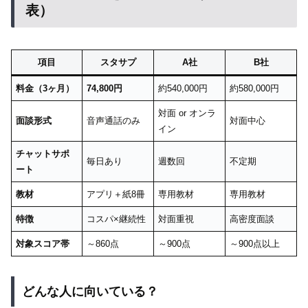
表）
項目
スタサプ
A社
B社
料金（3ヶ月）
74,800円
約540,000円
約580,000円
対面 or オンラ
面談形式
音声通話のみ
対面中心
イン
チャットサポ
毎日あり
週数回
不定期
ート
教材
アプリ＋紙8冊
専用教材
専用教材
特徴
コスパ×継続性
対面重視
高密度面談
対象スコア帯
～860点
～900点
～900点以上
どんな人に向いている？