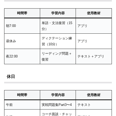
時間帯
学習内容
使用教材
単語・文法復習（15
朝7:00
アプリ
分）
ディクテーション練
昼休み
アプリ
習（10分）
リーディング問題＋
夜22:00
テキスト＋アプリ
復習
休日
時間帯
学習内容
使用教材
午前
実戦問題集Part3〜4
テキスト
コーチ面談・チャッ