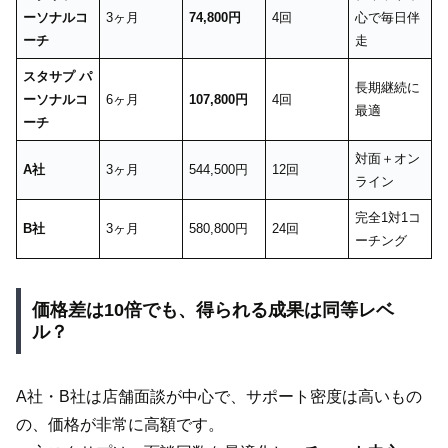
ーソナルコ
3ヶ月
74,800円
4回
心で毎日伴
ーチ
走
スタサプ パ
長期継続に
ーソナルコ
6ヶ月
107,800円
4回
最適
ーチ
対面＋オン
A社
3ヶ月
544,500円
12回
ライン
完全1対1コ
B社
3ヶ月
580,800円
24回
ーチング
価格差は10倍でも、得られる成果は同等レベ
ル？
A社・B社は店舗面談が中心で、サポート密度は高いもの
の、価格が非常に高額です。