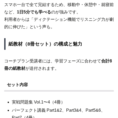
スマホ一台で全て完結するため、移動中・休憩中・就寝前
など、
1日5分でも学べる
のが強みです。
利用者からは「ディクテーション機能でリスニング力が劇
的に伸びた」という声も。
紙教材（8冊セット）の構成と魅力
コーチプラン受講者には、学習フェーズに合わせて
合計8
冊の紙教材
が送付されます。
セット内容
実戦問題集 Vol.1〜4（4冊）
パーフェクト講義 Part1&2、Part3&4、Part5&6、
Part7（4冊）