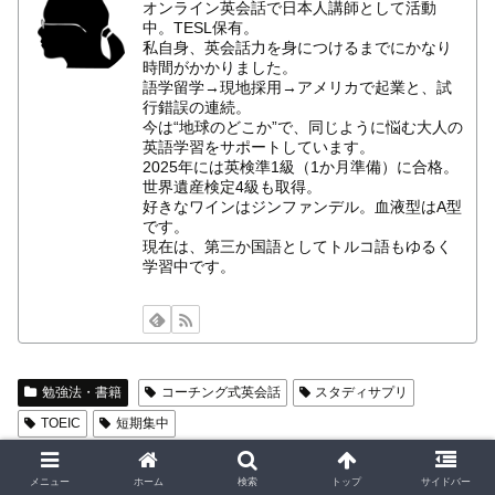
オンライン英会話で日本人講師として活動
中。TESL保有。
私自身、英会話力を身につけるまでにかなり
時間がかかりました。
語学留学→現地採用→アメリカで起業と、試
行錯誤の連続。
今は“地球のどこか”で、同じように悩む大人の
英語学習をサポートしています。
2025年には英検準1級（1か月準備）に合格。
世界遺産検定4級も取得。
好きなワインはジンファンデル。血液型はA型
です。
現在は、第三か国語としてトルコ語もゆるく
学習中です。
勉強法・書籍
コーチング式英会話
スタディサプリ
TOEIC
短期集中
とりしまをフォローする
メニュー
ホーム
検索
トップ
サイドバー