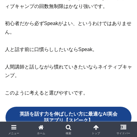
ィブキャンプの回数無制限はかなり強いです。
初心者だから必ずSpeakがよい、というわけではありませ
ん。
人と話す前に口慣らししたいならSpeak。
人間講師と話しながら慣れていきたいならネイティブキャ
ンプ。
このように考えると選びやすいです。
英語を話す力を伸ばしたい方に最適なAI英会
話アプリ【スピーク】
メニュー
ホーム
検索
トップ
サイドバー
/////詳細・お申し込みはこちらから/////