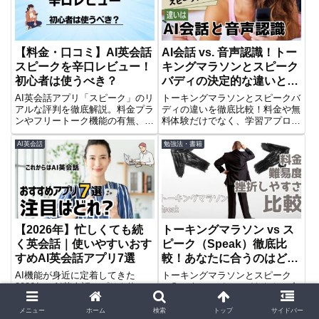
【料金・口コミ】AI英会話
AI会話 vs. 音声認識！トー
スピークを辛口レビュー！
キングマラソンとスピーク
初心者は使うべき？
バディの決定的な違いと
は？
AI英会話アプリ「スピーク」のリ
トーキングマラソンとスピークバ
アルな評判を徹底解説。料金プラ
ディの違いを徹底比較！料金や無
ンやフリートーク機能の有無、デ
料体験だけでなく、学習アプロー
メリットを辛口レビュー。スピフ
チやテクノロジーの違いに焦点を
ルとの比較や、どんな初心者にお
当て、あなたに最適な英会話アプ
AI英会話
勉強法・書籍
すすめかまで、ブログ運営者が本
リを選ぶポイントを解説します。
音で語ります。
【2026年】忙しくても続
トーキングマラソン vs ス
く英会話｜使いやすいおす
ピーク（Speak）徹底比
すめAI英会話アプリ7選
較！あなたに合うのはどっ
ち？
AI機能が身近に定着してきた
トーキングマラソンとスピーク
2026年、AI英会話アプリを使っ
（Speak）、どっちがあなたに合
ての英語学習は特別な事ではなく
う？学習方法・料金・難易度を徹
なりました。この記事ではおすす
底比較！初心者向けか、中級者向
メニュー
ホーム
検索
トップ
サイドバー