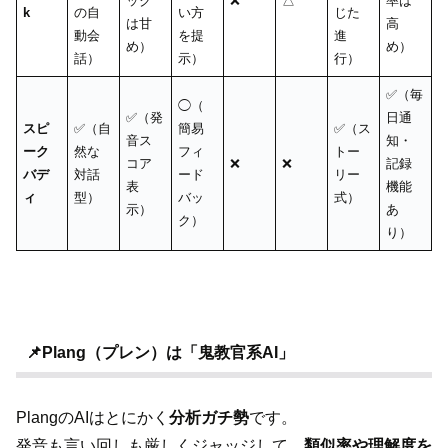
ック
❌
△
率は
k
の自
い方
じた
は甘
高
動会
を提
進
め）
め）
話）
示）
行）
✅（毎
◯（
✅（発
日通
スピ
✅（自
簡易
✅（ス
音ス
知・
ーク
然な
フィ
トー
コア
❌
❌
記録
バデ
対話
ード
リー
表
機能
ィ
型）
バッ
式）
示）
あ
ク）
り）
📌Plang（プレン）は「鬼教官系AI」
PlangのAIはとにかく
分析ガチ勢
です。
発音も言い回しも厳しくジャッジして、
類似率や理解度を