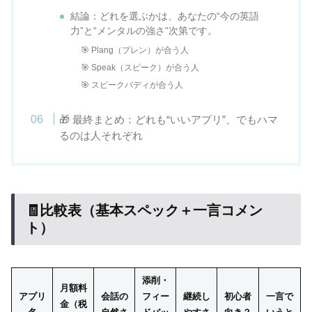
結論：どれを選ぶかは、あなたの“今の英語
力”と“メンタルの強さ”次第です。
🎯 Plang（プレン）が合う人
🎯 Speak（スピーク）が合う人
🎯 スピークバディが合う人
🎁 最終まとめ：どれも“いいアプリ”、でもハマ
るのは人それぞれ
🧾比較表（基本スペック＋一言コメン
ト）
添削・
月額料
アプリ
会話の
フィー
継続し
初心者
一言で
金（税