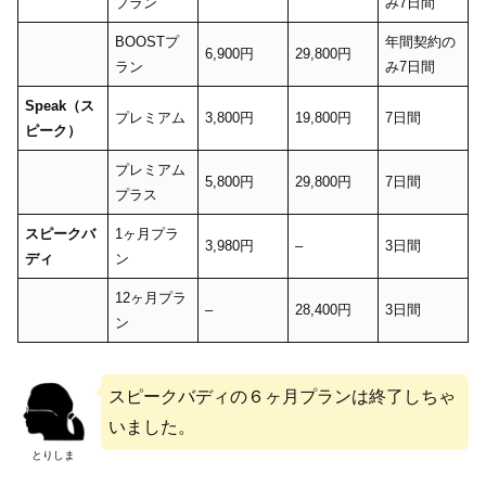
プラン
み7日間
BOOSTプ
年間契約の
6,900円
29,800円
ラン
み7日間
Speak（ス
プレミアム
3,800円
19,800円
7日間
ピーク）
プレミアム
5,800円
29,800円
7日間
プラス
スピークバ
1ヶ月プラ
3,980円
–
3日間
ディ
ン
12ヶ月プラ
–
28,400円
3日間
ン
スピークバディの６ヶ月プランは終了しちゃ
いました。
とりしま