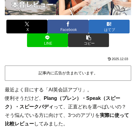
X
Facebook
はてブ
LINE
コピー
2025.12.03
記事内に広告が含まれています。
最近よく目にする「AI英会話アプリ」。
便利そうだけど、
Plang（プレン）・Speak（スピー
ク）・スピークバディ
って、正直どれを選べばいいの？
そう悩んでいる方に向けて、3つのアプリを
実際に使って
比較レビュー
してみました。