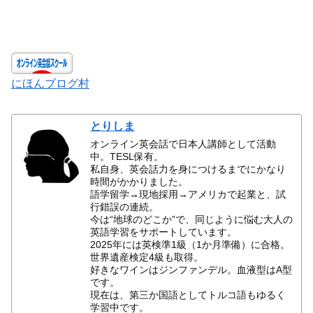
にほんブログ村
とりしま
オンライン英会話で日本人講師として活動
中。TESL保有。
私自身、英会話力を身につけるまでにかなり
時間がかかりました。
語学留学→現地採用→アメリカで起業と、試
行錯誤の連続。
今は“地球のどこか”で、同じように悩む大人の
英語学習をサポートしています。
2025年には英検準1級（1か月準備）に合格。
世界遺産検定4級も取得。
好きなワインはジンファンデル。血液型はA型
です。
現在は、第三か国語としてトルコ語もゆるく
学習中です。