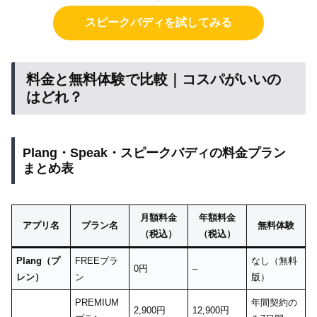
スピークバディを試してみる
料金と無料体験で比較｜コスパがいいの
はどれ？
Plang・Speak・スピークバディの料金プラン
まとめ表
月額料金
年額料金
アプリ名
プラン名
無料体験
（税込）
（税込）
Plang（プ
FREEプラ
なし（無料
0円
–
レン）
ン
版）
PREMIUM
年間契約の
2,900円
12,900円