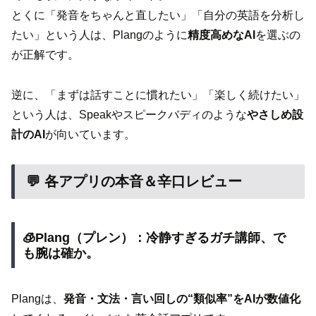
とくに「発音をちゃんと直したい」「自分の英語を分析し
たい」という人は、Plangのように
精度高めなAI
を選ぶの
が正解です。
逆に、「まずは話すことに慣れたい」「楽しく続けたい」
という人は、Speakやスピークバディのような
やさしめ設
計のAI
が向いています。
💬 各アプリの本音＆辛口レビュー
🧊Plang（プレン）：冷静すぎるガチ講師、で
も腕は確か。
Plangは、
発音・文法・言い回しの“類似率”をAIが数値化