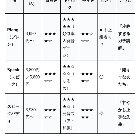
名
自然さ
ドバッ
やすさ
向き？
いうと
込）
ク
★★★
★★（
「冷静
Plang
❌ 中上
3,980
★★★
類似率
★★☆
すぎる
（プレ
級者向
円〜
★☆
＆発音
☆☆
ガチ講
ン）
け
ゲー
師」
ジ）
★★☆
Speak
3,800円
「陽キ
★★★
☆☆（
★★★
（スピ
／5,800
◯
ャな友
☆☆
ゆる
★☆
ーク）
円
だち」
め）
★★★
「甘や
スピー
★☆（
3,980
★★★
★★★
かし上
クバデ
発音ス
◎
円〜
☆☆
★★
手な先
ィ
コア・
生」
和訳）