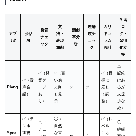
学習
文
理解
カリ
ロ
発音
類似
アプ
会話
法・
度チ
キュ
グ・
チェ
率分
リ名
AI
表現
ェッ
ラム
習慣
ック
析
添削
ク
設計
化支
援
△（
✅（発
✅（言
✅（目
記録
✅（音
音ゲ
い換
標に
はあ
Plang
声会
ージ
え例
✅
✅
応じ
るが
話）
あ
も提
て調
支援
り）
示）
整）
少な
め）
✅（テ
◯（
✅（レ
△（
◯（
ンポ
自然
ベル
チェ
継続
Spea
重視
な言
に応