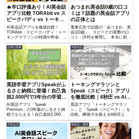
🔥辛口評価あり！AI英会話
あつまれ英会話0歳の口コ
アプリ比較 TORAbit vs ス
ミは？話題の英会話アプリ
ピークバディ vs トーキン
の正体とは
グマラソン
AI英会話アプリを徹底比較！
電車広告で話題の「あつまれ、英
TORAbit・スピークバディ・トー
会話0歳」。スピークの実際の口
キングマラソンの特徴や料金、辛
コミ・評判を整理し、本当に初心
口評価を交えて詳しく解説。あな
者向けなのか、英語の知識はある
たに最適なアプリはどれ？
のに喋れない人にも向いているの
お得な情報
AI英会話
かを冷静に検証します。
英語学習アプリSpeakがふ
トーキングマラソンと
るさと納税に登場！自己負
Speak（スピーク）アプリ
担2,000円で3年分の学習チ
を徹底比較｜6秒圧 vs AI会
ャンス
話、話せるのはどっち？
AI英語アプリ「Speak
英語アプリ「トーキングマラソ
Premium」の3年版がふるさと納
ン」と「Speak（スピーク）」を
税でもらえる！自己負担2,000円
比較。瞬発力を鍛える6秒圧と、
で本格的な英会話練習を始めるチ
AIとの対話練習。あなたに合うの
ャンス。
はどっち？
AI英会話
勉強法・書籍