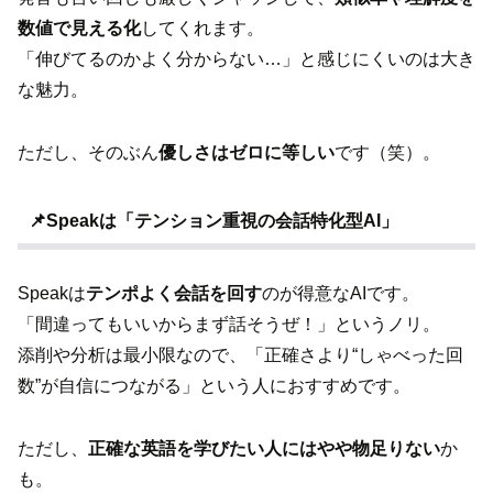
数値で見える化
してくれます。
「伸びてるのかよく分からない…」と感じにくいのは大き
な魅力。
ただし、そのぶん
優しさはゼロに等しい
です（笑）。
📌Speakは「テンション重視の会話特化型AI」
Speakは
テンポよく会話を回す
のが得意なAIです。
「間違ってもいいからまず話そうぜ！」というノリ。
添削や分析は最小限なので、「正確さより“しゃべった回
数”が自信につながる」という人におすすめです。
ただし、
正確な英語を学びたい人にはやや物足りない
か
も。