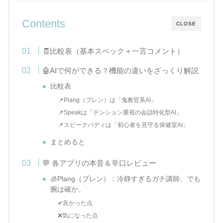
Contents
CLOSE
🧾比較表（基本スペック＋一言コメント）
🤖AIで何ができる？機能の違いをざっくり解説
比較表
📌Plang（プレン）は「鬼教官系AI」
📌Speakは「テンション重視の会話特化型AI」
📌スピークバディは「初心者を見守る保健室AI」
まとめると
💬 各アプリの本音＆辛口レビュー
🧊Plang（プレン）：冷静すぎるガチ講師、でも
腕は確か。
✔良かった点
❌気になった点