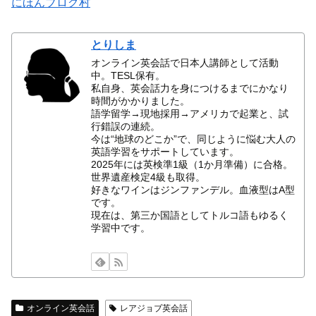
にほんブログ村
とりしま
オンライン英会話で日本人講師として活動
中。TESL保有。
私自身、英会話力を身につけるまでにかなり
時間がかかりました。
語学留学→現地採用→アメリカで起業と、試
行錯誤の連続。
今は“地球のどこか”で、同じように悩む大人の
英語学習をサポートしています。
2025年には英検準1級（1か月準備）に合格。
世界遺産検定4級も取得。
好きなワインはジンファンデル。血液型はA型
です。
現在は、第三か国語としてトルコ語もゆるく
学習中です。
オンライン英会話
レアジョブ英会話