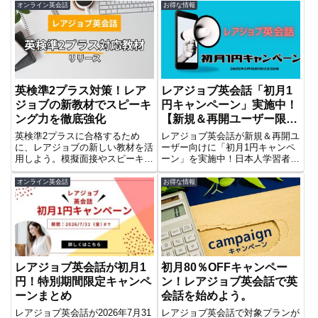
ンプスタートしたい社会人におす
でもどんな格好ででもできる便利
オンライン英会話
お得な情報
すめのオンライン英会話のキャン
なツールですがデメリットも！本
ペーン情報を紹介しています。お
記事ではAI英会話のメリット・デ
得に始めてみませんか？
メリット、オンライン英会話と併
用する方がいい理由をまとめてい
ます。
英検準2プラス対策！レア
レアジョブ英会話「初月1
ジョブの新教材でスピーキ
円キャンペーン」実施中！
ング力を徹底強化
【新規＆再開ユーザー限
定】
英検準2プラスに合格するため
レアジョブ英会話が新規＆再開ユ
に、レアジョブの新しい教材を活
ーザー向けに「初月1円キャンペ
用しよう。模擬面接やスピーキン
ーン」を実施中！日本人学習者向
グ専門講師の指導で、二次試験対
け独自教材と柔軟なレッスンプラ
策を徹底的にサポート。効率的な
ンで、英会話を気軽にスタート。
オンライン英会話
お得な情報
学習で合格を目指そう！
お得なキャンペーンの詳細はこち
ら！
レアジョブ英会話が初月1
初月80％OFFキャンペー
円！特別期間限定キャンペ
ン！レアジョブ英会話で英
ーンまとめ
会話を始めよう。
レアジョブ英会話が2026年7月31
レアジョブ英会話で対象プランが