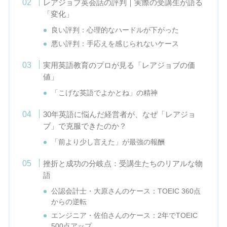
レアジョブ英会話の評判｜実際の受講生が語る
「変化」
良い評判：心理的なハードルが下がった
悪い評判：手応えを感じられないケース
実用英語教育のプロが見る「レアジョブの価
値」
「こげな英語でよかとね」の精神
30年英語に悩んだ経営者が、なぜ「レアジョ
ブ」で克服できたのか？
「前より少し言えた」が最強の報酬
挫折と成功の分岐点：受講生たちのリアルな物
語
公認会計士・大原さんのケース：TOEIC 360点
からの逆転
エンジニア・佐伯さんのケース：2年でTOEIC
500点アップ