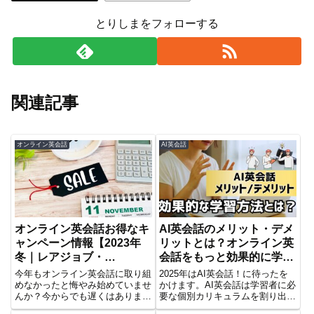
とりしまをフォローする
関連記事
オンライン英会話
AI英会話
オンライン英会話お得なキ
AI英会話のメリット・デメ
ャンペーン情報【2023年
リットとは？オンライン英
冬｜レアジョブ・
会話をもっと効果的に学ぼ
hanaso】
う！
今年もオンライン英会話に取り組
2025年はAI英会話！に待ったを
めなかったと悔やみ始めていませ
かけます。AI英会話は学習者に必
んか？今からでも遅くはありませ
要な個別カリキュラムを割り出し
ん。この記事では今からでもジャ
てくれたり24時間いつでもどこ