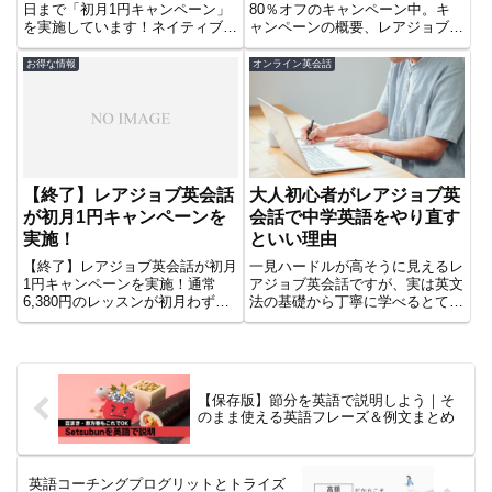
日まで「初月1円キャンペーン」
80％オフのキャンペーン中。キ
を実施しています！ネイティブパ
ャンペーンの概要、レアジョブの
スを除く全プラン対象。お得な始
始め方などを解説しています。人
めどきを逃さないための条件や注
気の毎日25分プランとネイティ
お得な情報
オンライン英会話
意点をわかりやすく解説します。
ブパスを合わせても1万円を切る
のでとてもおトクです。
【終了】レアジョブ英会話
大人初心者がレアジョブ英
が初月1円キャンペーンを
会話で中学英語をやり直す
実施！
といい理由
【終了】レアジョブ英会話が初月
一見ハードルが高そうに見えるレ
1円キャンペーンを実施！通常
アジョブ英会話ですが、実は英文
6,380円のレッスンが初月わずか1
法の基礎から丁寧に学べるとても
円で受けられるチャンス。新規・
初心者さんフレンドリー。この記
再開の方限定、今すぐ詳細をチェ
事では社会人が英語をやり直すな
ック！
らレアジョブを利用したい理由を
まとめてみました。
【保存版】節分を英語で説明しよう｜そ
のまま使える英語フレーズ＆例文まとめ
英語コーチングプログリットとトライズ