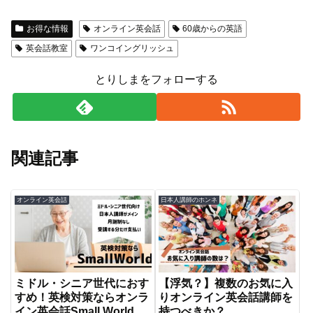
お得な情報
オンライン英会話
60歳からの英語
英会話教室
ワンコイングリッシュ
とりしまをフォローする
関連記事
オンライン英会話
日本人講師のホンネ
ミドル・シニア世代におす
【浮気？】複数のお気に入
すめ！英検対策ならオンラ
りオンライン英会話講師を
イン英会話Small World
持つべきか？