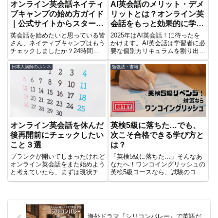
オンライン英会話ネイティ
AI英会話のメリット・デメ
ブキャンプの始め方ガイド
リットとは？オンライン英
｜公式サイトからスター
会話をもっと効果的に学ぼ
ト！
う！
英会話を始めたいと思っている皆
2025年はAI英会話！に待ったを
さん、ネイティブキャンプはもう
かけます。AI英会話は学習者に必
チェックしましたか？24時間い
要な個別カリキュラムを割り出し
つでもどこでも英会話レッスンを
てくれたり24時間いつでもどこ
受けられるネイティブキャンプ
でもどんな格好ででもできる便利
日本人講師のホンネ
勉強法・書籍
は、忙しい大人でもぴったりのオ
なツールですがデメリットも！本
ンライン英会話サービスです。ネ
記事ではAI英会話のメリット・デ
イティブキャンプなら、月額料金
メリット、オンライン英会話と併
を...
用する方がいい理由をまとめてい
ます。
オンライン英会話を休んだ
英検5級に落ちた…でも、
後再開前にチェックしたい
次こそ合格できる学び方と
こと３選
は？
ブランクが開いてしまったけれど
「英検5級に落ちた…」そんなあ
オンライン英会話をまた始めよう
なたへ！ワンコイングリッシュの
と考えていたら、まずは現状チェ
英検5級コースなら、試験のコツ
ックが大事です。ここではブラン
を押さえて合格を目指せる。独学
クの空いた学習者がスムーズにオ
でうまくいかなかった理由を知
ンライン英会話を再開できるコツ
り、次こそ成功へ！
を紹介しています。これを読めば
いきなりの撃沈を回避できます
海外ドラマ『シリコンバレー』で英語だ