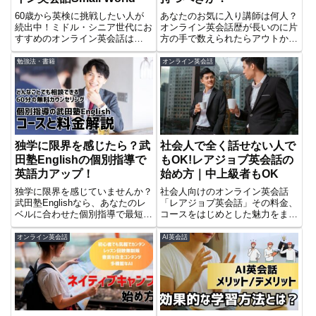
60歳から英検に挑戦したい人が
あなたのお気に入り講師は何人？
続出中！ミドル・シニア世代にお
オンライン英会話歴が長いのに片
すすめのオンライン英会話は
方の手で数えられたらアウトか
Small World。月謝制なし・日本
も？この記事ではオンライン英会
人講師メインで自由に学べます。
話のお気に入り講師は複数人いる
勉強法・書籍
オンライン英会話
無料体験レッスン受付中！
べきか？その理由について解説し
ています。
独学に限界を感じたら？武
社会人で全く話せない人で
田塾Englishの個別指導で
もOK!レアジョブ英会話の
英語力アップ！
始め方｜中上級者もOK
独学に限界を感じていませんか？
社会人向けのオンライン英会話
武田塾Englishなら、あなたのレ
「レアジョブ英会話」その料金、
ベルに合わせた個別指導で最短ル
コースをはじめとした魅力をまと
ートの学習が可能。料金や各コー
めてみました。初心者さんから上
スの特徴をわかりやすく紹介！
級者まで確実に英語力がつくだろ
オンライン英会話
AI英会話
うカリキュラムを試してみてくだ
さい。