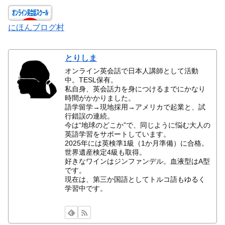
にほんブログ村
とりしま
オンライン英会話で日本人講師として活動
中。TESL保有。
私自身、英会話力を身につけるまでにかなり
時間がかかりました。
語学留学→現地採用→アメリカで起業と、試
行錯誤の連続。
今は“地球のどこか”で、同じように悩む大人の
英語学習をサポートしています。
2025年には英検準1級（1か月準備）に合格。
世界遺産検定4級も取得。
好きなワインはジンファンデル。血液型はA型
です。
現在は、第三か国語としてトルコ語もゆるく
学習中です。