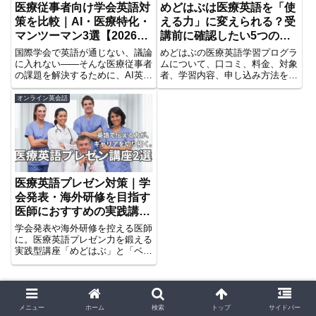
医療従事者向け学会英語対
めどはぶは医療英語を「使
策を比較｜AI・医療特化・
える力」に変えられる？受
マンツーマン3選【2026年
講前に確認したい5つの特
版】
徴
国際学会で英語が通じない、議論
めどはぶの医療英語学習プログラ
に入れない――そんな医療従事者
ムについて、口コミ、料金、対象
の課題を解決するために、AI英会
者、学習内容、申し込み方法を解
話・医療特化プログラム・マンツ
説。医師・看護師・薬剤師・医学
ーマン指導の3つを徹底比較。忙
生など、国際学会や外国人患者対
オンライン英会話
しい医師・研究者でも実践できる
応、海外研修で自分の専門を英語
学会英語トレーニングの選び方を
で使いたい人向けに、受講前の判
解説します。【2026年版】
断ポイントをまとめます。
医療英語プレゼン対策｜学
会発表・海外研修を目指す
医師におすすめの実践講座
2選
学会発表や海外研修を控える医師
に。医療英語プレゼン力を鍛える
実践型講座「めどはぶ」と「ベル
リッツ」の特徴・料金・選び方を
比較。責任ある立場だからこそ、
今すぐ始めたい英語対策。
メニュー
ホーム
検索
トップ
サイドバー
めどはぶは医療英語を「使える力」に変