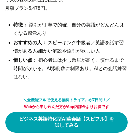
月額プラン5,478円。
特徴：
添削が丁寧で的確、自分の英語がどんどん良
くなる感覚あり
おすすめの人：
スピーキング中級者／英語を話す習
慣がある人/細かい解説や添削が欲しい人
惜しい点：
初心者には少し敷居が高く、慣れるまで
時間がかかる。AI添削数に制限あり。AIとの会話練習
はない。
＼全機能フルで使える無料トライアルが7日間！／
Webから申し込んだ方がApp内課金よりお得です
ビジネス英語特化型AI英会話【スピフル】を
試してみる