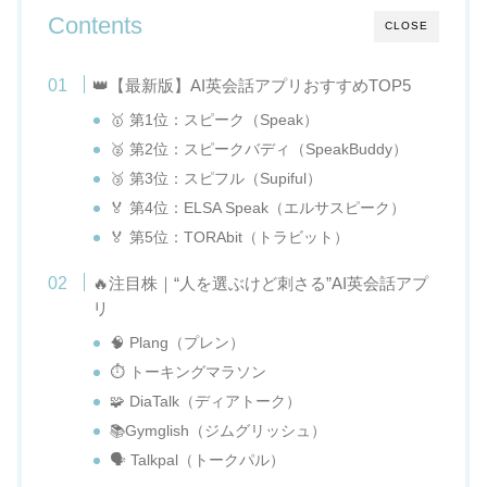
Contents
CLOSE
👑【最新版】AI英会話アプリおすすめTOP5
🥇 第1位：スピーク（Speak）
🥈 第2位：スピークバディ（SpeakBuddy）
🥉 第3位：スピフル（Supiful）
🏅 第4位：ELSA Speak（エルサスピーク）
🏅 第5位：TORAbit（トラビット）
🔥注目株｜“人を選ぶけど刺さる”AI英会話アプ
リ
🧠 Plang（プレン）
⏱ トーキングマラソン
🧩 DiaTalk（ディアトーク）
📚Gymglish（ジムグリッシュ）
🗣️ Talkpal（トークパル）