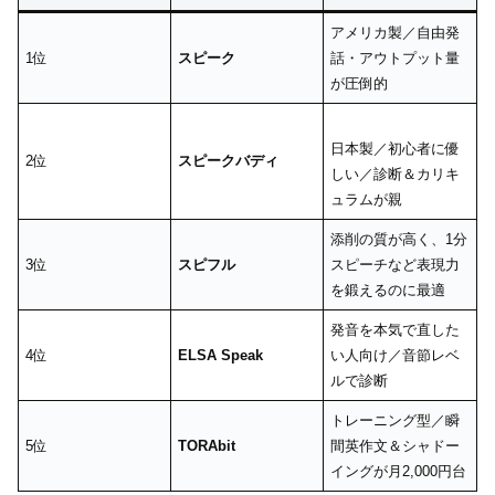
アメリカ製／自由発
1位
スピーク
話・アウトプット量
が圧倒的
日本製／初心者に優
2位
スピークバディ
しい／診断＆カリキ
ュラムが親
添削の質が高く、1分
3位
スピフル
スピーチなど表現力
を鍛えるのに最適
発音を本気で直した
4位
ELSA Speak
い人向け／音節レベ
ルで診断
トレーニング型／瞬
5位
TORAbit
間英作文＆シャドー
イングが月2,000円台