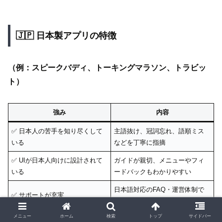
🇯🇵 日本製アプリの特徴
（例：スピークバディ、トーキングマラソン、トラビッ
ト）
強み
内容
✅ 日本人の苦手を知り尽くして
主語抜け、冠詞忘れ、語順ミス
いる
などを丁寧に指摘
✅ UIが日本人向けに設計されて
ガイドが親切、メニューやフィ
いる
ードバックもわかりやすい
日本語対応のFAQ・運営体制で
✅ サポートが充実
安心感あり
メニュー
ホーム
検索
トップ
サイドバー
「何を話せばいいか分からな