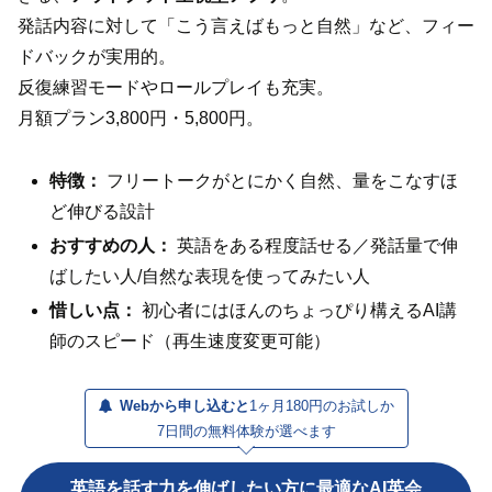
発話内容に対して「こう言えばもっと自然」など、フィー
ドバックが実用的。
反復練習モードやロールプレイも充実。
月額プラン3,800円・5,800円。
特徴：
フリートークがとにかく自然、量をこなすほ
ど伸びる設計
おすすめの人：
英語をある程度話せる／発話量で伸
ばしたい人/自然な表現を使ってみたい人
惜しい点：
初心者にはほんのちょっぴり構えるAI講
師のスピード（再生速度変更可能）
Webから申し込むと
1ヶ月180円のお試しか
7日間の無料体験が選べます
英語を話す力を伸ばしたい方に最適なAI英会