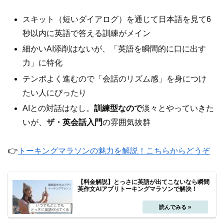
スキット（短いダイアログ）を通じて日本語を見て6
秒以内に英語で答える訓練がメイン
細かいAI添削はないが、「英語を瞬間的に口に出す
力」に特化
テンポよく進むので「会話のリズム感」を身につけ
たい人にぴったり
AIとの対話はなし。
訓練型なので
淡々とやっていきた
いが、
ザ・英会話入門
の雰囲気抜群
👉
トーキングマラソンの魅力を解説！こちらからどうぞ
【料金解説】とっさに英語が出てこないなら瞬間
英作文AIアプリトーキングマラソンで解決！