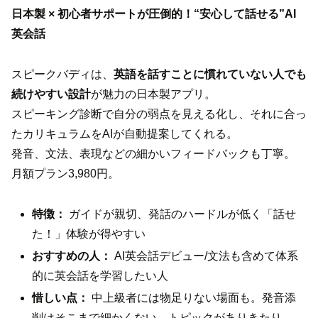
日本製 × 初心者サポートが圧倒的！“安心して話せる”AI
英会話
スピークバディは、
英語を話すことに慣れていない人でも
続けやすい設計
が魅力の日本製アプリ。
スピーキング診断で自分の弱点を見える化し、それに合っ
たカリキュラムをAIが自動提案してくれる。
発音、文法、表現などの細かいフィードバックも丁寧。
月額プラン3,980円。
特徴：
ガイドが親切、発話のハードルが低く「話せ
た！」体験が得やすい
おすすめの人：
AI英会話デビュー/文法も含めて体系
的に英会話を学習したい人
惜しい点：
中上級者には物足りない場面も。発音添
削はそこまで細かくない。トピックがありきたり。