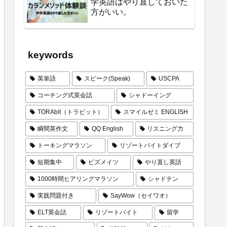
学英語はやり直しておいた
方がいい。
keywords
英単語
スピーク(Speak)
USCPA
コーチング式英会話
シャドーイング
TORAbit（トラビット）
スマイルゼミ ENGLISH
瞬間英作文
QQ English
リスニング力
トーキングマラソン
リゾートバイトダイブ
短期集中
ビズメイツ
やり直し英語
1000時間ヒアリングマラソン
シャドテン
実践問題付き
SayWow（セイワオ）
ELT英会話
リゾートバイト
留学