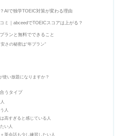
？AIで独学TOEIC対策が変わる理由
コミ｜abceedでTOEICスコアは上がる？
料金プランと無料でできること
の？安さの秘密は“年プラン”
材が使い放題になりますか？
が合うタイプ
い人
まう人
グは高すぎると感じている人
したい人
人＋英会話も少し練習したい人