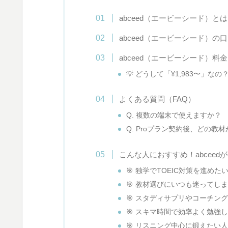
abceed（エービーシード）とは
abceed（エービーシード）の口
abceed（エービーシード）
💡 どうして「¥1,983〜」な
よくある質問（FAQ）
Q. 複数の端末で使えますか？
Q. Proプラン契約後、どの教
こんな人におすすめ！abceed
🎯 独学でTOEIC対策を進めた
🎯 教材選びにいつも迷ってし
🎯 スタディサプリやコーチン
🎯 スキマ時間で効率よく勉強
🎯 リスニング中心に鍛えたい