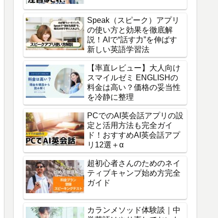
Speak（スピーク）アプリ
の使い方と効果を徹底解
説！AIで“話す力”を伸ばす
新しい英語学習法
【率直レビュー】大人向け
スマイルゼミ ENGLISHの
料金は高い？価格の妥当性
を冷静に整理
PCでのAI英会話アプリの設
定と活用方法も完全ガイ
ド！おすすめAI英会話アプ
リ12選＋α
超初心者さんのためのネイ
ティブキャンプ始め方完全
ガイド
カランメソッド体験談｜中