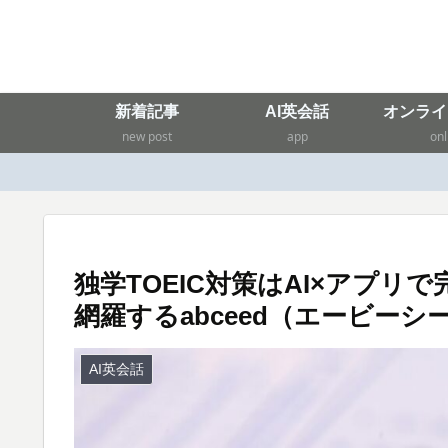
新着記事
AI英会話
オンライ
new post
app
onl
独学TOEIC対策はAI×アプ
網羅するabceed（エービーシ
AI英会話