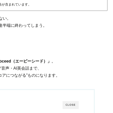
告が含まれています。
ない。
途半端に終わってしまう。
。
abceed（エービーシード）」
。
音声・AI英会話まで、
コアにつながる”ものになります。
CLOSE