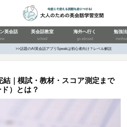
ン英会話
英会話教室
海外へ行く
勉強
ine
school
go abroad
metho
>>話題のAI英会話アプリSpeakは初心者向け？レベル解説
リで完結｜模試・教材・スコア測定まで
ード）とは？