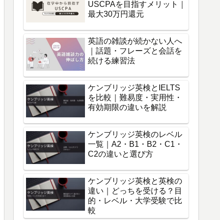
USCPAを目指すメリット｜
最大30万円還元
英語の雑談が続かない人へ
｜話題・フレーズと会話を
続ける練習法
ケンブリッジ英検とIELTS
を比較｜難易度・実用性・
有効期限の違いを解説
ケンブリッジ英検のレベル
一覧｜A2・B1・B2・C1・
C2の違いと選び方
ケンブリッジ英検と英検の
違い｜どっちを受ける？目
的・レベル・大学受験で比
較