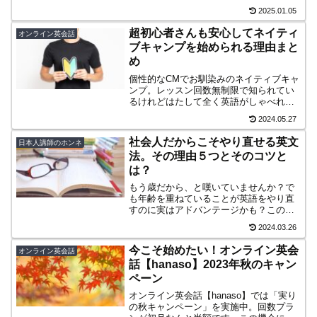
ユーザーのみが利用できるDuolingo Max
2025.01.05
についての解説と管理人の考えをまとめ
てみました。
超初心者さんも安心してネイティ
オンライン英会話
ブキャンプを始められる理由まと
め
個性的なCMでお馴染みのネイティブキャ
ンプ。レッスン回数無制限で知られてい
るけれどはたして全く英語がしゃべれな
い超初心者さんでも始められる？安心し
2024.05.27
てください、事前準備をすれば問題なく
始められますよ！
社会人だからこそやり直せる英文
日本人講師のホンネ
法。その理由５つとそのコツと
は？
もう歳だから、と嘆いていませんか？で
も年齢を重ねていることが英語をやり直
すのに実はアドバンテージかも？この記
事では大人だからこそ英文法をやり直せ
2024.03.26
る理由５つとそのコツを紹介していま
す。社会人英語学習者必読です。
今こそ始めたい！オンライン英会
オンライン英会話
話【hanaso】2023年秋のキャン
ペーン
オンライン英会話【hanaso】では「実り
の秋キャンペーン」を実施中。回数プラ