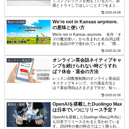
てコンプレックスを抱えている人へ。原
因とトライしてほしいこと３つをまとめ
てみました。あなたのような人がアウト
2025.04.08
プットの量を増やすべきですがいきなり
フリトは撃沈の元。正しい順番を紹介し
We’re not in Kansas anymore.
英語の豆知識
ています。
の意味と使い方
We're not in Kansas anymore. 名作「オ
ズの魔法使い」から生まれた名台詞は現
在も会話の中で使われています。「慣れ
親しんだ場所comfort zoneから新しい未
2025.02.28
知の場所にいる」という意味。いい意
味？悪い意味？解説します。
オンライン英会話ネイティブキャ
オンライン英会話
ンプを続けられない時どうすれ
ば？休会・退会の方法
レッスン回数無制限のオンライン英会話
ネイティブキャンプ。その退会方法と
は？退会理由はさまざまですが、知って
おくと申し込むのも安心ですね。この記
2025.02.08
事ではカンタンにできる退会方法と退会
しないための心構えなどをまとめていま
OpenAIを搭載したDuolingo Max
勉強法・書籍
す。
は日本でいつにリリース予定？
OpenAIを搭載したDuolingo Maxは年内に
も日本でリリースされると言われていま
す。2024年の春の時点ではごく限られた