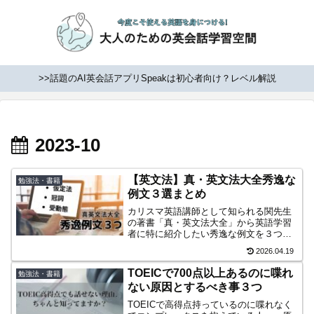
>>話題のAI英会話アプリSpeakは初心者向け？レベル解説
2023-10
【英文法】真・英文法大全秀逸な
勉強法・書籍
例文３選まとめ
カリスマ英語講師として知られる関先生
の著書「真・英文法大全」から英語学習
者に特に紹介したい秀逸な例文を３つ紹
介しています。本当にわかりやすいので
2026.04.19
ぜひ参考にしてみてください。
TOEICで700点以上あるのに喋れ
勉強法・書籍
ない原因とするべき事３つ
TOEICで高得点持っているのに喋れなく