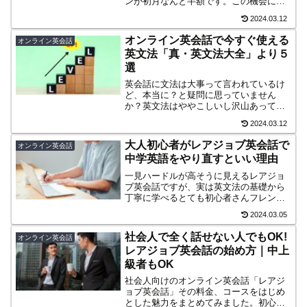
ンが初月なんと半額です。この機会にオ
ンライン英会話をお得に始めてみてはい
2024.03.12
かがですか？初心者さんも上級者さんに
もおすすめのhanasoはカリスマ英語講師
オンライン英会話で今すぐ使える
オンライン英会話
の監修です。
英文法「真・英文法大全」より５
選
英会話に文法は大事って言われているけ
ど、本当に？と疑問に思っていません
か？英文法はややこしいし沢山あって学
習者を困らせているのは確かです。そこ
2024.03.12
で管理人とりしまはこの記事で「今すぐ
使える文法」をスタサプでお馴染みカリ
大人初心者がレアジョブ英会話で
オンライン英会話
スマ英語講師関先生の書籍から５つ厳
中学英語をやり直すといい理由
選！
一見ハードルが高そうに見えるレアジョ
ブ英会話ですが、実は英文法の基礎から
丁寧に学べるとても初心者さんフレンド
リー。この記事では社会人が英語をやり
2024.03.05
直すならレアジョブを利用したい理由を
まとめてみました。
社会人で全く話せない人でもOK!
オンライン英会話
レアジョブ英会話の始め方｜中上
級者もOK
社会人向けのオンライン英会話「レアジ
ョブ英会話」その料金、コースをはじめ
とした魅力をまとめてみました。初心者