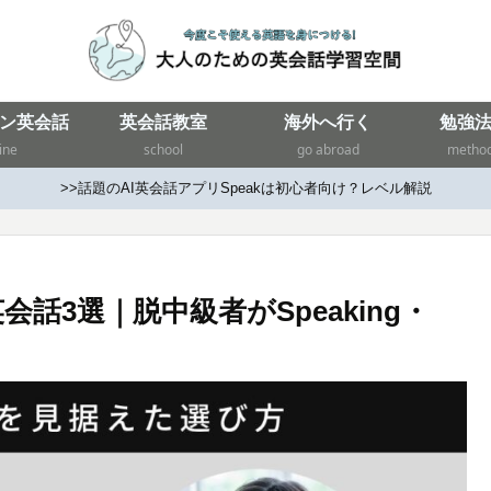
ン英会話
英会話教室
海外へ行く
勉強
ine
school
go abroad
metho
>>話題のAI英会話アプリSpeakは初心者向け？レベル解説
話3選｜脱中級者がSpeaking・