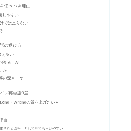
話を使うべき理由
で対策しやすい
」だけでは足りない
びる
会話の選び方
gを扱えるか
指導者」か
るか
導の深さ」か
ライン英会話3選
king・Writingの質を上げたい人
く理由
「評価される回答」として見てもらいやすい