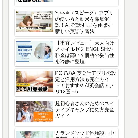
Speak（スピーク）アプリ
の使い方と効果を徹底解
説！AIで“話す力”を伸ばす
新しい英語学習法
【率直レビュー】大人向け
スマイルゼミ ENGLISHの
料金は高い？価格の妥当性
を冷静に整理
PCでのAI英会話アプリの設
定と活用方法も完全ガイ
ド！おすすめAI英会話アプ
リ12選＋α
超初心者さんのためのネイ
ティブキャンプ始め方完全
ガイド
カランメソッド体験談｜中