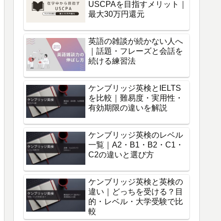
USCPAを目指すメリット｜
最大30万円還元
英語の雑談が続かない人へ
｜話題・フレーズと会話を
続ける練習法
ケンブリッジ英検とIELTS
を比較｜難易度・実用性・
有効期限の違いを解説
ケンブリッジ英検のレベル
一覧｜A2・B1・B2・C1・
C2の違いと選び方
ケンブリッジ英検と英検の
違い｜どっちを受ける？目
的・レベル・大学受験で比
較