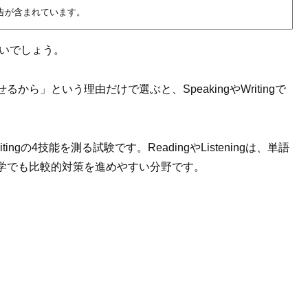
告が含まれています。
多いでしょう。
ら」という理由だけで選ぶと、SpeakingやWritingで
g・Writingの4技能を測る試験です。ReadingやListeningは、単語
学でも比較的対策を進めやすい分野です。