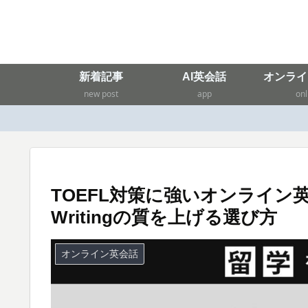
新着記事
AI英会話
オンライ
new post
app
onl
TOEFL対策に強いオンライン英会
Writingの質を上げる選び方
オンライン英会話