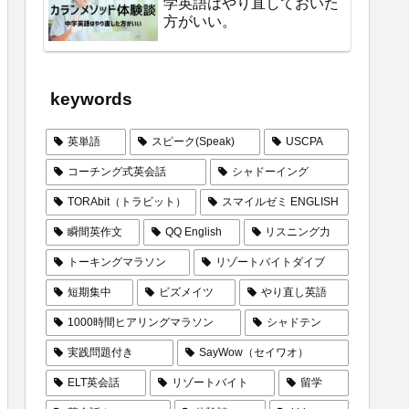
学英語はやり直しておいた
方がいい。
keywords
英単語
スピーク(Speak)
USCPA
コーチング式英会話
シャドーイング
TORAbit（トラビット）
スマイルゼミ ENGLISH
瞬間英作文
QQ English
リスニング力
トーキングマラソン
リゾートバイトダイブ
短期集中
ビズメイツ
やり直し英語
1000時間ヒアリングマラソン
シャドテン
実践問題付き
SayWow（セイワオ）
ELT英会話
リゾートバイト
留学