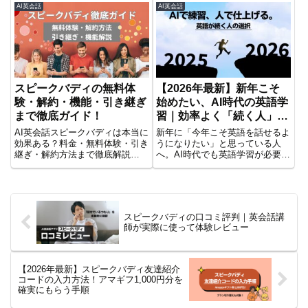
を見つけましょう。どっちがいい
AI英会話
AI英会話
か迷っている人は必読です！
スピークバディの無料体
【2026年最新】新年こそ
験・解約・機能・引き継ぎ
始めたい、AI時代の英語学
まで徹底ガイド！
習｜効率よく「続く人」が
選んだAI×人の学び方
AI英会話スピークバディは本当に
新年に「今年こそ英語を話せるよ
効果ある？料金・無料体験・引き
うになりたい」と思っている人
継ぎ・解約方法まで徹底解説
へ。AI時代でも英語学習が必要な
【2025年最新版】
理由と、AIで練習・講師で仕上げ
る“続く人”の学び方を整理しまし
た。AIアプリとオンライン英会話
の選び方も紹介。
スピークバディの口コミ評判｜英会話講
師が実際に使って体験レビュー
【2026年最新】スピークバディ友達紹介
コードの入力方法！アマギフ1,000円分を
確実にもらう手順