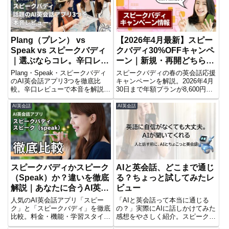
Plang（プレン） vs
【2026年4月最新】スピー
Speak vs スピークバディ
クバディ30%OFFキャンペ
｜選ぶならコレ。辛口レビ
ーン｜新規・再開どちらも
ューでズバッと比較
対象
Plang・Speak・スピークバディ
スピークバディの春の英会話応援
のAI英会話アプリ3つを徹底比
キャンペーンを解説。2026年4月
較。辛口レビューで本音を解説。
30日まで年額プランが8,600円
おすすめタイプも紹介。
OFF、月額プランが1,200円
OFF。AI英会話で発話練習を増や
AI英会話
AI英会話
したい方に向けて、料金・注意
点・おすすめポイントをまとめま
した。
スピークバディかスピーク
AIと英会話、どこまで通じ
（Speak）か？違いを徹底
る？ちょっと試してみたレ
解説｜あなたに合うAI英会
ビュー
話はどっち？
人気のAI英会話アプリ「スピー
「AIと英会話って本当に通じる
ク」と「スピークバディ」を徹底
の？」実際にAIに話しかけてみた
比較。料金・機能・学習スタイル
感想をやさしく紹介。スピークバ
の違いから、あなたに合うアプリ
ディなどおすすめアプリも掲載。