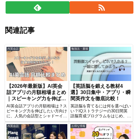
関連記事
AI英会話
勉強法・書籍
【2026年最新版】AI英会
【英語脳を鍛える教材4
話アプリの月額相場まとめ
選】30日集中・アプリ・瞬
｜スピーキング力を伸ばす
間英作文を徹底比較！
ならどれ？
AI英会話アプリの月額相場は？ス
英語脳を育てるには何を選べばい
ピーキング力を伸ばしたい方向け
い？IQストラテジーの30日間英
に、人気の会話型とシャドーイン
語脳育成プログラムをはじめ、AI
グや瞬間英作文に特化したトレー
会話アプリや瞬間英作文など、4
ニング型を月額料金で比較しまし
つの人気教材を比較して紹介しま
AI英会話
お得な情報
た。
す。