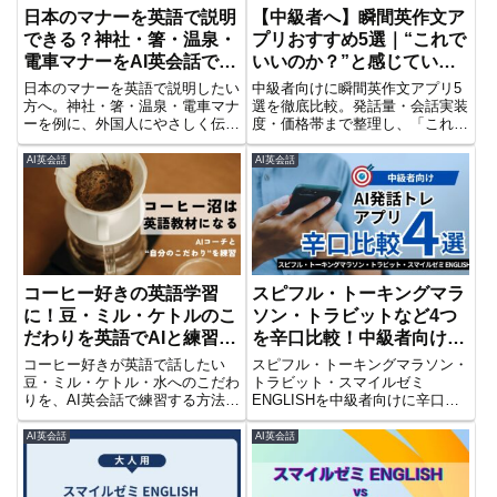
日本のマナーを英語で説明
【中級者へ】瞬間英作文ア
できる？神社・箸・温泉・
プリおすすめ5選｜“これで
電車マナーをAI英会話で練
いいのか？”と感じている
習
人へ
日本のマナーを英語で説明したい
中級者向けに瞬間英作文アプリ5
方へ。神社・箸・温泉・電車マナ
選を徹底比較。発話量・会話実装
ーを例に、外国人にやさしく伝え
度・価格帯まで整理し、「これで
る英語表現と、スマイルゼミ
いいのか？」と感じている方へ次
ENGLISHを使って「自分の言
の一手を提示します。スマイルゼ
AI英会話
AI英会話
葉」で練習する方法を紹介しま
ミやSpeakとの違いも解説。
す。
コーヒー好きの英語学習
スピフル・トーキングマラ
に！豆・ミル・ケトルのこ
ソン・トラビットなど4つ
だわりを英語でAIと練習す
を辛口比較！中級者向け発
る方法
話自主トレアプリ
コーヒー好きが英語で話したい
スピフル・トーキングマラソン・
豆・ミル・ケトル・水へのこだわ
トラビット・スマイルゼミ
りを、AI英会話で練習する方法を
ENGLISHを中級者向けに辛口比
解説。英会話カフェやオンライン
較。AIフィードバック、発話量、
英会話で趣味を語りたい人向け
学習の進めやすさ、料金、無料体
AI英会話
AI英会話
に、コーヒー英語フレーズやスマ
験、申し込み方法まで整理し、発
イルゼミ ENGLISHの活用法も紹
話自主トレに向くアプリを目的別
介します。
に解説します。