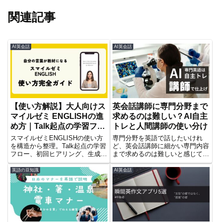
関連記事
AI英会話
AI英会話
【使い方解説】大人向けス
英会話講師に専門分野まで
マイルゼミ ENGLISHの進
求めるのは難しい？AI自主
め方｜Talk起点の学習フロ
トレと人間講師の使い分け
ーを整理
スマイルゼミENGLISHの使い方
専門分野を英語で話したいけれ
を構造から整理。Talk起点の学習
ど、英会話講師に細かい専門内容
フロー、初回ヒアリング、生成さ
まで求めるのは難しいと感じてい
れるトレーニングの仕組み、評価
ませんか？AIで自主トレし、人間
画面の見方、効果的な活用法まで
講師で仕上げる使い分けを解説し
英語の豆知識
AI英会話
詳しく解説します。レビューとは
ます。
別に、まずは全体像を理解したい
方向けの記事です。