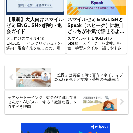
【最新】大人向けスマイル
スマイルゼミ ENGLISHと
ゼミ ENGLISHの解約・退
Speak（スピーク）比較｜
会ガイド
どっちが本気で話せるよう
になる？
大人向けスマイルゼミ
スマイルゼミ ENGLISH と
ENGLISH（イングリッシュ）の
Speak（スピーク）を比較。料
解約・退会方法を総まとめ。電話
金、学習スタイル、話しやすさ、
受付の時間は？無料トライアル中
向いている人の違いをわかりやす
に辞めれば0円？有料プランの返
く解説します。本気で英語を話せ
金は？社会人が入会前に知ってお
るようになりたい方におすすめの
きたい「出口のルール」をわかり
記事です。
やすく解説します。
「進路」は英語で何て言う？ネイティブ
に伝わる説明と学校・受験の英語表現
そのシャドーイング、効果が半減してま
せんか？AIがスルーする「微細な音」を
直すべき理由