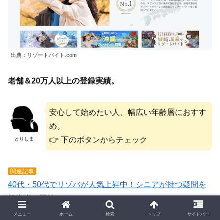
出典：リゾートバイト.com
老舗＆20万人以上の登録実績。
安心して始めたい人、幅広い年齢層におすす
め。
👉 下のボタンからチェック
とりしま
関連記事
40代・50代でリゾバが人気上昇中！シニアが持つ疑問を
担当者が回答
メニュー
ホーム
検索
トップ
サイドバー