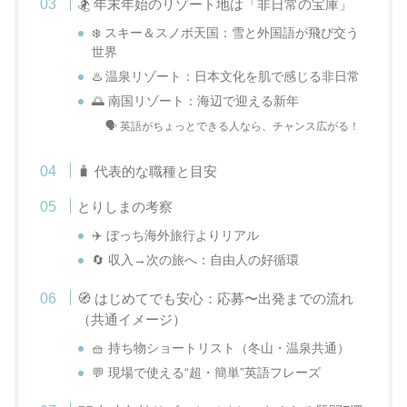
🏂 年末年始のリゾート地は「非日常の宝庫」
❄️ スキー＆スノボ天国：雪と外国語が飛び交う
世界
♨️ 温泉リゾート：日本文化を肌で感じる非日常
🌅 南国リゾート：海辺で迎える新年
🗣️ 英語がちょっとできる人なら、チャンス広がる！
🧳 代表的な職種と目安
とりしまの考察
✈️ ぼっち海外旅行よりリアル
🔄 収入→次の旅へ：自由人の好循環
🧭 はじめてでも安心：応募〜出発までの流れ
（共通イメージ）
🧺 持ち物ショートリスト（冬山・温泉共通）
💬 現場で使える“超・簡単”英語フレーズ