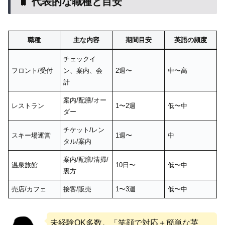
🧳 代表的な職種と目安
職種
主な内容
期間目安
英語の頻度
チェックイ
フロント/受付
ン、案内、会
2週〜
中〜高
計
案内/配膳/オー
レストラン
1〜2週
低〜中
ダー
チケット/レン
スキー場運営
1週〜
中
タル/案内
案内/配膳/清掃/
温泉旅館
10日〜
低〜中
裏方
売店/カフェ
接客/販売
1〜3週
低〜中
未経験OK多数。「笑顔で対応＋簡単な英