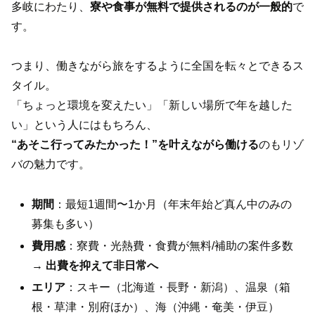
多岐にわたり、
寮や食事が無料で提供されるのが一般的
で
す。
つまり、働きながら旅をするように全国を転々とできるス
タイル。
「ちょっと環境を変えたい」「新しい場所で年を越した
い」という人にはもちろん、
“あそこ行ってみたかった！”を叶えながら働ける
のもリゾ
バの魅力です。
期間
：最短1週間〜1か月（年末年始ど真ん中のみの
募集も多い）
費用感
：寮費・光熱費・食費が無料/補助の案件多数
→
出費を抑えて非日常へ
エリア
：スキー（北海道・長野・新潟）、温泉（箱
根・草津・別府ほか）、海（沖縄・奄美・伊豆）