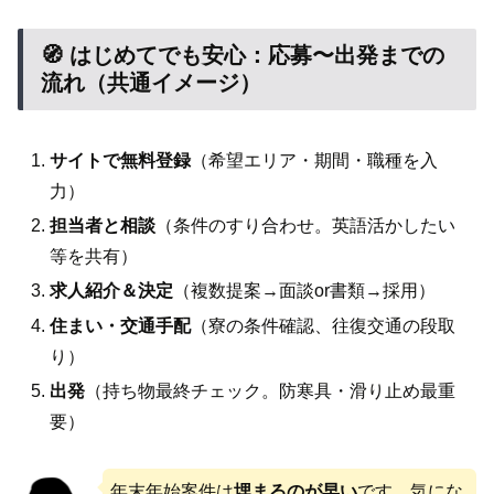
🧭 はじめてでも安心：応募〜出発までの
流れ（共通イメージ）
サイトで無料登録
（希望エリア・期間・職種を入
力）
担当者と相談
（条件のすり合わせ。英語活かしたい
等を共有）
求人紹介＆決定
（複数提案→面談or書類→採用）
住まい・交通手配
（寮の条件確認、往復交通の段取
り）
出発
（持ち物最終チェック。防寒具・滑り止め最重
要）
年末年始案件は
埋まるのが早い
です。気にな