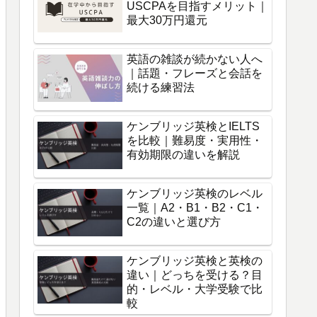
USCPAを目指すメリット｜
最大30万円還元
英語の雑談が続かない人へ
｜話題・フレーズと会話を
続ける練習法
ケンブリッジ英検とIELTS
を比較｜難易度・実用性・
有効期限の違いを解説
ケンブリッジ英検のレベル
一覧｜A2・B1・B2・C1・
C2の違いと選び方
ケンブリッジ英検と英検の
違い｜どっちを受ける？目
的・レベル・大学受験で比
較