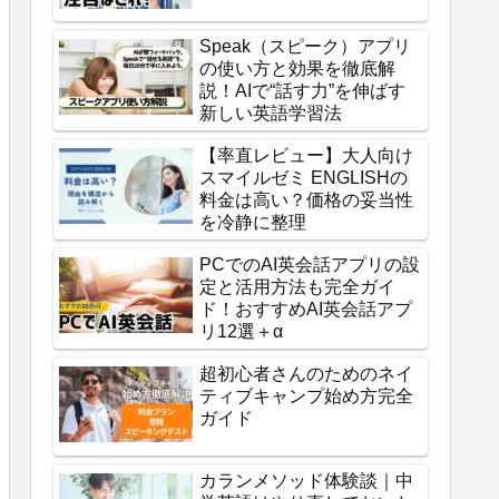
Speak（スピーク）アプリ
の使い方と効果を徹底解
説！AIで“話す力”を伸ばす
新しい英語学習法
【率直レビュー】大人向け
スマイルゼミ ENGLISHの
料金は高い？価格の妥当性
を冷静に整理
PCでのAI英会話アプリの設
定と活用方法も完全ガイ
ド！おすすめAI英会話アプ
リ12選＋α
超初心者さんのためのネイ
ティブキャンプ始め方完全
ガイド
カランメソッド体験談｜中