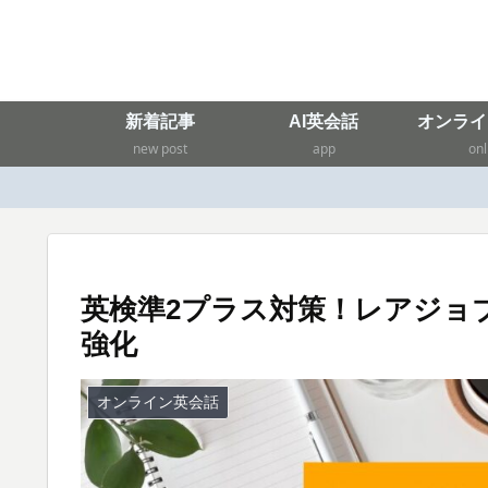
新着記事
AI英会話
オンライ
new post
app
onl
英検準2プラス対策！レアジョ
強化
オンライン英会話