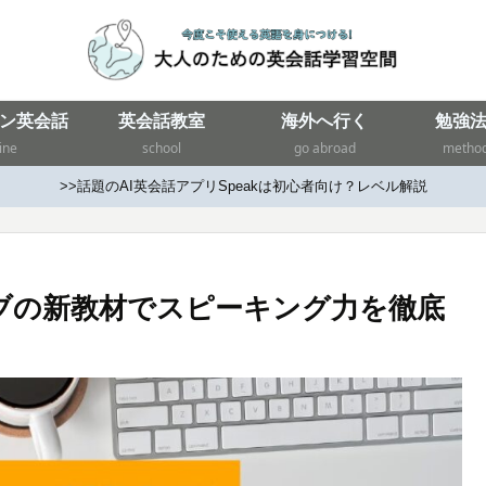
ン英会話
英会話教室
海外へ行く
勉強
ine
school
go abroad
metho
>>話題のAI英会話アプリSpeakは初心者向け？レベル解説
ブの新教材でスピーキング力を徹底