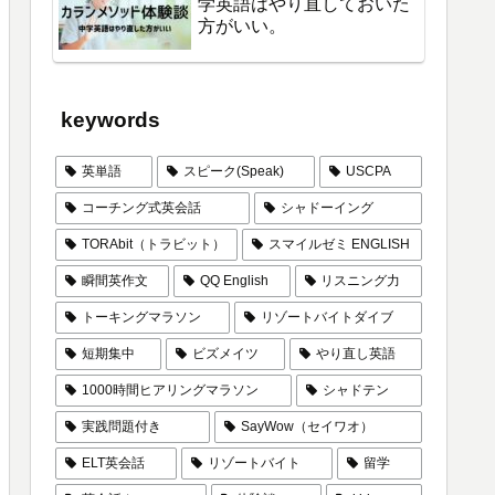
学英語はやり直しておいた
方がいい。
keywords
英単語
スピーク(Speak)
USCPA
コーチング式英会話
シャドーイング
TORAbit（トラビット）
スマイルゼミ ENGLISH
瞬間英作文
QQ English
リスニング力
トーキングマラソン
リゾートバイトダイブ
短期集中
ビズメイツ
やり直し英語
1000時間ヒアリングマラソン
シャドテン
実践問題付き
SayWow（セイワオ）
ELT英会話
リゾートバイト
留学