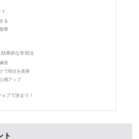
ント
できる
た指導
た効果的な学習法
た練習
ックで弱点を改善
安心感アップ
ジョブで決まり！
ント