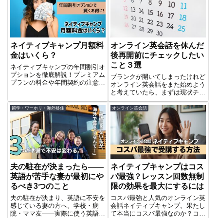
ネイティブキャンプ月額料
オンライン英会話を休んだ
金はいくら？
後再開前にチェックしたい
こと３選
ネイティブキャンプの年間割引オ
プションを徹底解説！プレミアム
ブランクが開いてしまったけれど
プランの料金や年間契約の注意
オンライン英会話をまた始めよう
点、解約時のポイントを分かりや
と考えていたら、まずは現状チェ
すくまとめました。月額6,480円
ックが大事です。ここではブラン
でお得に英会話を続ける方法と
クの空いた学習者がスムーズにオ
留学・ワーホリ・海外移住
オンライン英会話
は？
ンライン英会話を再開できるコツ
を紹介しています。これを読めば
いきなりの撃沈を回避できます
よ！
夫の駐在が決まったら——
ネイティブキャンプはコス
英語が苦手な妻が最初にや
パ最強？レッスン回数無制
るべき3つのこと
限の効果を最大にするには
夫の駐在が決まり、英語に不安を
コスパ最強と人気のオンライン英
感じている妻の方へ。学校・病
会話ネイティブキャンプ。果たし
院・ママ友——実際に使う英語だ
て本当にコスパ最強なのか？コス