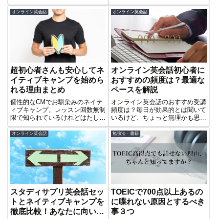
けに絞った3つの準備ステップ
パ最強を最大に還元するにはどう
を、講師歴20年以上の筆者がご
すればいいか？管理人とりしまが
オンライン英会話
オンライン英会話
紹介します。
ネイティブキャンプの料金、プラ
ンやオプション、気をつけておき
たい点を解説しています。
超初心者さんも安心してネ
オンライン英会話初心者に
イティブキャンプを始めら
おすすめの頻度は？最適な
れる理由まとめ
ペースを解説
個性的なCMでお馴染みのネイテ
オンライン英会話のおすすめ受講
ィブキャンプ。レッスン回数無制
頻度は？毎日が効果的とは聞いて
限で知られているけれどはたして
いるけど、ちょっと無理かも思う
全く英語がしゃべれない超初心者
人はこの記事必読。初心者さんが
さんでも始められる？安心してく
オンライン英会話を始めるにあた
オンライン英会話
勉強法・書籍
ださい、事前準備をすれば問題な
って知っておきたい受講頻度を解
く始められますよ！
説しています。
TOEICで700点以上あるの
スタディサプリ英会話セッ
に喋れない原因とするべき
トとネイティブキャンプを
事３つ
徹底比較！あなたに向いて