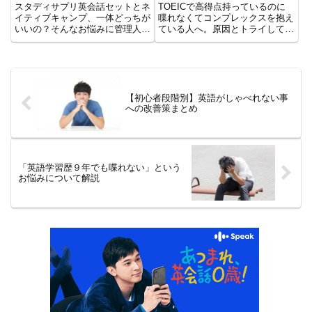
いるのは？
TOEICで高得点持っているのに
スタディサプリ英会話セットとネ
喋れなくてコンプレックスを抱え
イティブキャンプ、一体どっちが
ている人へ。原因とトライしてほ
いいの？そんなお悩みに管理人が
しいこと３つをまとめてみまし
あなたの現状に合わせておすすめ
た。あなたのような人がアウトプ
を解説しています。あなたはどっ
ットの量を増やすべきですがいき
ちのタイプ？
なりフリトは撃沈の元。正しい順
番を紹介しています。
【初心者段階別】英語がしゃべれない事
への改善策まとめ
「英語学習歴９年でも喋れない」という
お悩みについて解説